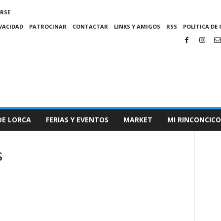
IRSE
IVACIDAD
PATROCINAR
CONTACTAR
LINKS Y AMIGOS
RSS
POLÍTICA DE 
DE LORCA
FERIAS Y EVENTOS
MARKET
MI RINCONCICO
S