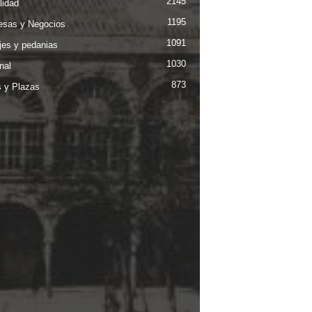
2145
lidad
1195
sas y Negocios
1091
jes y pedanias
1030
nal
873
s y Plazas