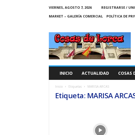
VIERNES, AGOSTO 7, 2026
REGISTRARSE / UN
MARKET – GALERÍA COMERCIAL
POLÍTICA DE PR
C
O
S
A
S
D
E
INICIO
ACTUALIDAD
COSAS 
L
O
Inicio
Etiquetas
MARISA ARCAS
R
Etiqueta: MARISA ARCA
C
A