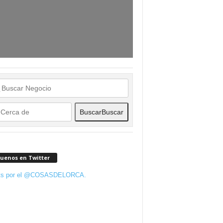
Buscar
Buscar
guenos en Twitter
ts por el @COSASDELORCA.