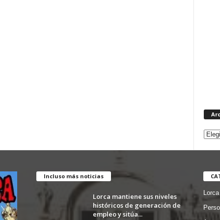
Ar
Incluso más noticias
CA
Lorca
Lorca mantiene sus niveles
históricos de generación de
Perso
empleo y sitúa...