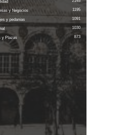
2145
lidad
1195
sas y Negocios
1091
jes y pedanias
1030
nal
873
s y Plazas