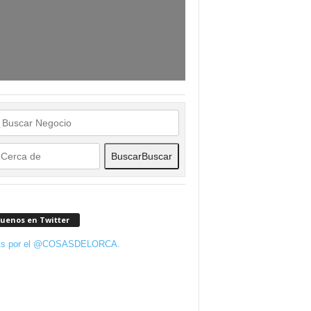
Buscar
Buscar
guenos en Twitter
ts por el @COSASDELORCA.