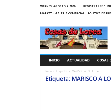
VIERNES, AGOSTO 7, 2026
REGISTRARSE / UN
MARKET – GALERÍA COMERCIAL
POLÍTICA DE PR
C
O
S
A
S
D
E
INICIO
ACTUALIDAD
COSAS 
L
O
Inicio
Etiquetas
MARISCO A LO BESTIA
R
Etiqueta: MARISCO A LO
C
A