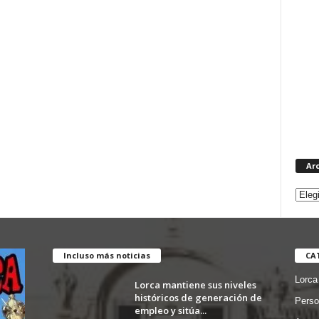
Ar
Incluso más noticias
CA
Lorca
Lorca mantiene sus niveles
históricos de generación de
Perso
empleo y sitúa...