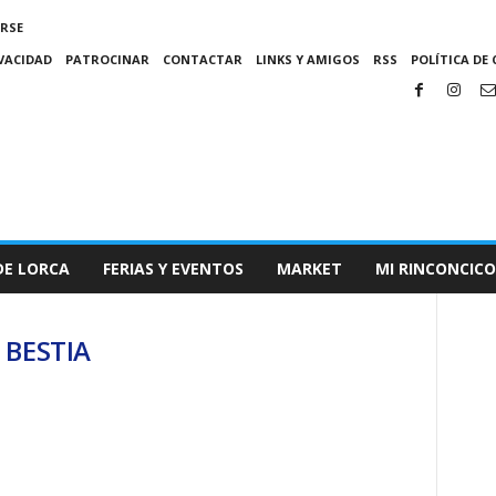
IRSE
IVACIDAD
PATROCINAR
CONTACTAR
LINKS Y AMIGOS
RSS
POLÍTICA DE 
DE LORCA
FERIAS Y EVENTOS
MARKET
MI RINCONCICO
 BESTIA