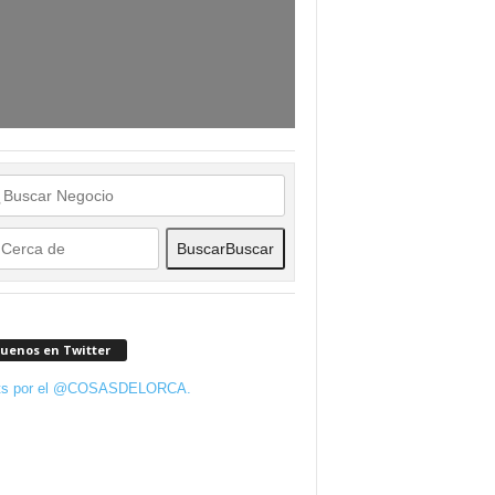
Buscar
Buscar
guenos en Twitter
ts por el @COSASDELORCA.