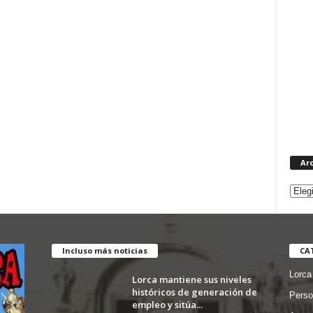
Ar
Incluso más noticias
CA
Lorca
Lorca mantiene sus niveles
históricos de generación de
Perso
empleo y sitúa...