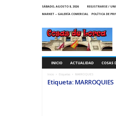
SÁBADO, AGOSTO 8, 2026
REGISTRARSE / UN
MARKET – GALERÍA COMERCIAL
POLÍTICA DE PR
C
O
S
A
S
D
E
INICIO
ACTUALIDAD
COSAS 
L
O
Inicio
Etiquetas
MARROQUIES
R
Etiqueta: MARROQUIES
C
A