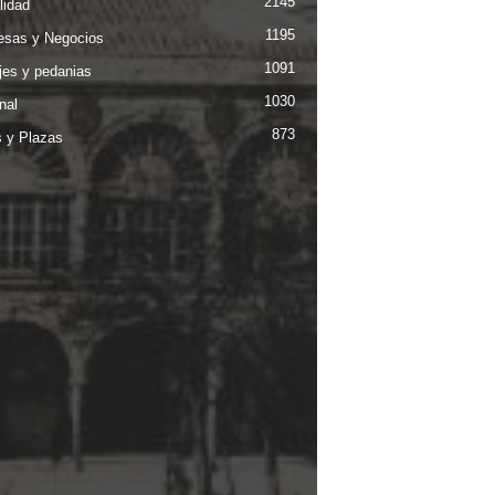
2145
lidad
1195
sas y Negocios
1091
jes y pedanias
1030
nal
873
s y Plazas