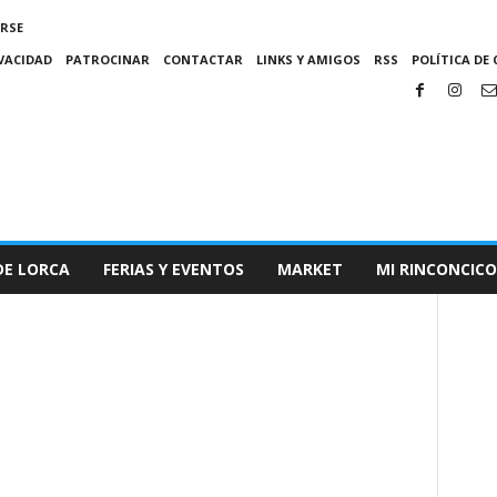
IRSE
IVACIDAD
PATROCINAR
CONTACTAR
LINKS Y AMIGOS
RSS
POLÍTICA DE 
DE LORCA
FERIAS Y EVENTOS
MARKET
MI RINCONCICO