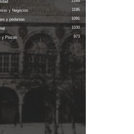
2145
lidad
1195
sas y Negocios
1091
jes y pedanias
1030
nal
873
s y Plazas