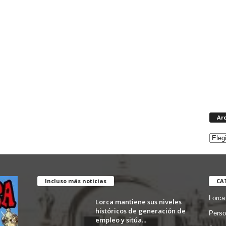
Ar
Incluso más noticias
CA
Lorca
Lorca mantiene sus niveles
históricos de generación de
Perso
empleo y sitúa...