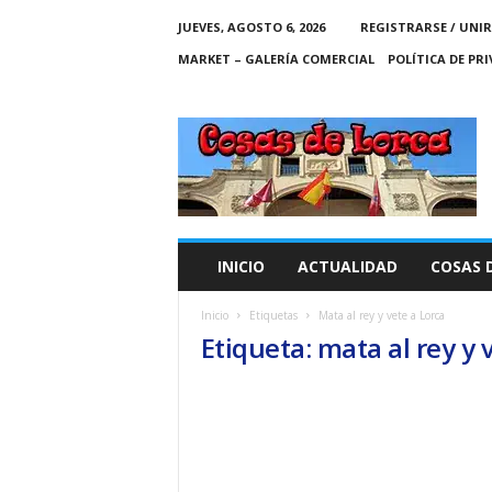
JUEVES, AGOSTO 6, 2026
REGISTRARSE / UNIR
MARKET – GALERÍA COMERCIAL
POLÍTICA DE PR
C
O
S
A
S
D
E
INICIO
ACTUALIDAD
COSAS 
L
O
Inicio
Etiquetas
Mata al rey y vete a Lorca
R
Etiqueta: mata al rey y 
C
A