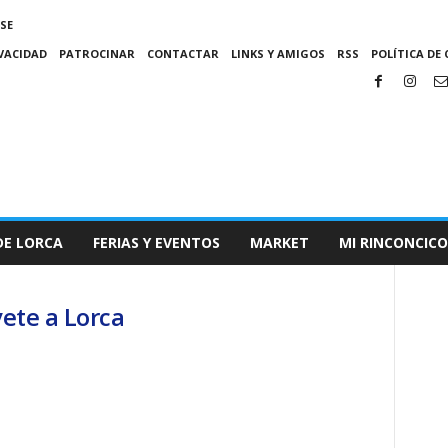
SE
IVACIDAD
PATROCINAR
CONTACTAR
LINKS Y AMIGOS
RSS
POLÍTICA DE 
DE LORCA
FERIAS Y EVENTOS
MARKET
MI RINCONCICO
vete a Lorca