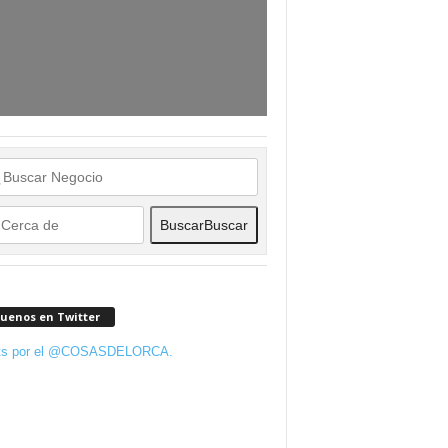
Buscar
Buscar
guenos en Twitter
ts por el @COSASDELORCA.