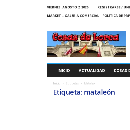
VIERNES, AGOSTO 7, 2026
REGISTRARSE / UN
MARKET – GALERÍA COMERCIAL
POLÍTICA DE PR
C
O
S
A
S
D
E
INICIO
ACTUALIDAD
COSAS 
L
O
Inicio
Etiquetas
Mataleón
R
Etiqueta: mataleón
C
A