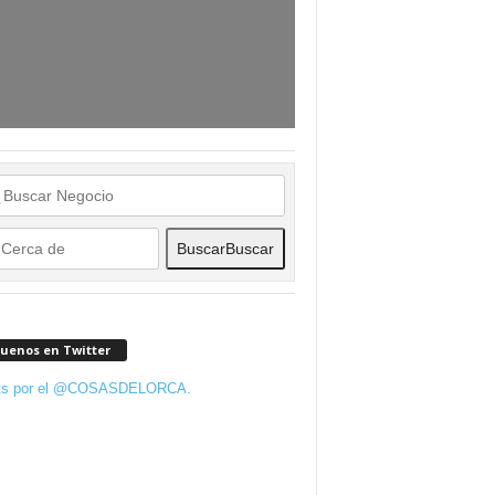
Buscar
Buscar
guenos en Twitter
ts por el @COSASDELORCA.