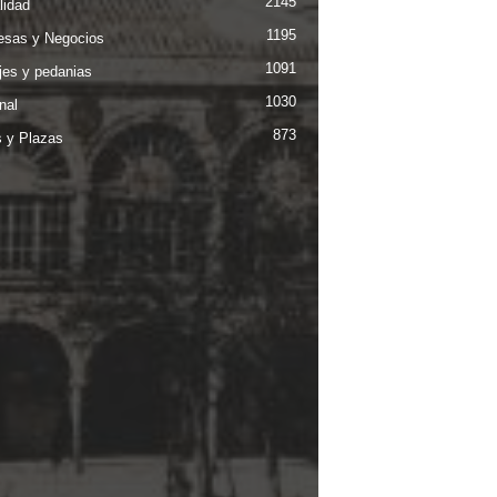
2145
lidad
1195
sas y Negocios
1091
jes y pedanias
1030
nal
873
s y Plazas