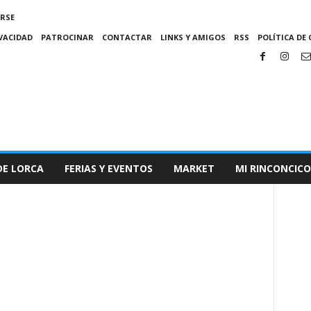
IRSE
IVACIDAD
PATROCINAR
CONTACTAR
LINKS Y AMIGOS
RSS
POLÍTICA DE 
DE LORCA
FERIAS Y EVENTOS
MARKET
MI RINCONCICO