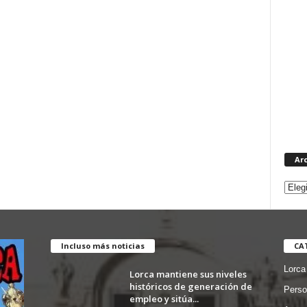
Ar
Incluso más noticias
CA
Lorca
Lorca mantiene sus niveles
históricos de generación de
Perso
empleo y sitúa...