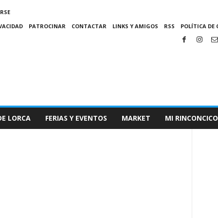
IRSE
IVACIDAD
PATROCINAR
CONTACTAR
LINKS Y AMIGOS
RSS
POLÍTICA DE 
DE LORCA
FERIAS Y EVENTOS
MARKET
MI RINCONCICO