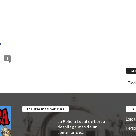
s
1
Ar
Incluso más noticias
CA
Lorca
La Policía Local de Lorca
despliega más de un
Perso
centenar de...