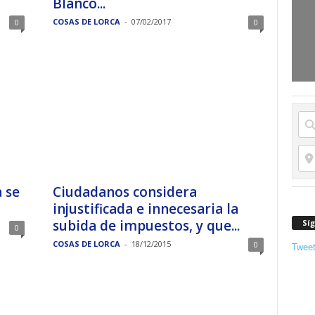
Blanco...
COSAS DE LORCA
-
07/02/2017
0
0
 se
Ciudadanos considera
injustificada e innecesaria la
subida de impuestos, y que...
Sí
0
COSAS DE LORCA
-
18/12/2015
0
Twee