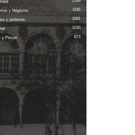
2145
lidad
1195
sas y Negocios
1091
jes y pedanias
1030
nal
873
s y Plazas