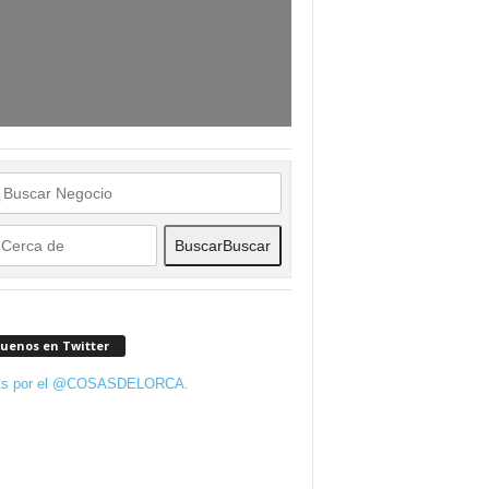
Buscar
Buscar
guenos en Twitter
ts por el @COSASDELORCA.