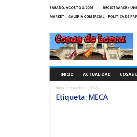
SÁBADO, AGOSTO 8, 2026
REGISTRARSE / UN
MARKET – GALERÍA COMERCIAL
POLÍTICA DE PR
C
O
S
A
S
D
E
INICIO
ACTUALIDAD
COSAS 
L
O
Inicio
Etiquetas
MECA
R
Etiqueta: MECA
C
A