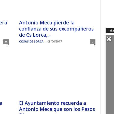
erá
Antonio Meca pierde la
confianza de sus excompañeros
Ma
de Cs Lorca,...
COSAS DE LORCA
-
08/06/2017
0
0
a
El Ayuntamiento recuerda a
Antonio Meca que son los Pasos