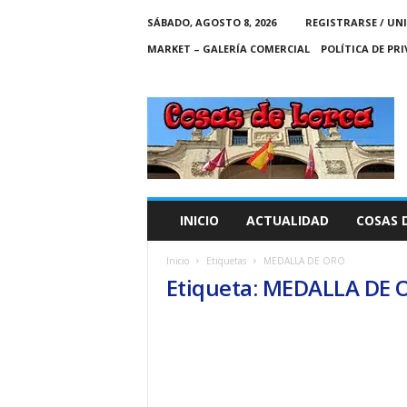
SÁBADO, AGOSTO 8, 2026
REGISTRARSE / UN
MARKET – GALERÍA COMERCIAL
POLÍTICA DE PR
C
O
S
A
S
D
E
INICIO
ACTUALIDAD
COSAS 
L
O
Inicio
Etiquetas
MEDALLA DE ORO
R
Etiqueta: MEDALLA DE 
C
A