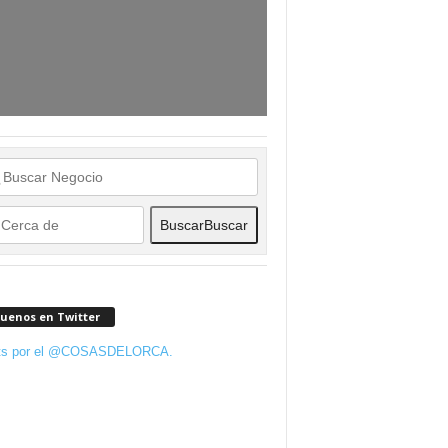
Buscar
Buscar
guenos en Twitter
ts por el @COSASDELORCA.