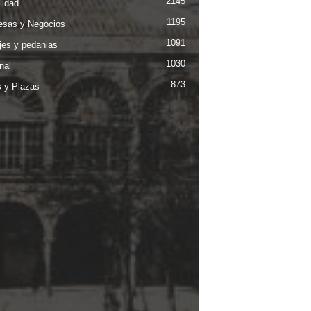
2145
lidad
1195
sas y Negocios
1091
jes y pedanias
1030
nal
873
s y Plazas