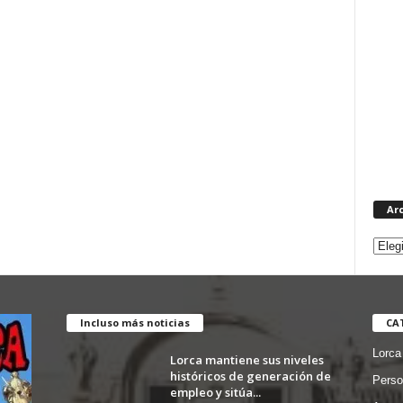
Ar
Incluso más noticias
CA
Lorca
Lorca mantiene sus niveles
históricos de generación de
Perso
empleo y sitúa...