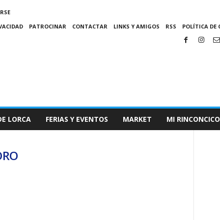
IRSE
IVACIDAD
PATROCINAR
CONTACTAR
LINKS Y AMIGOS
RSS
POLÍTICA DE 
DE LORCA
FERIAS Y EVENTOS
MARKET
MI RINCONCICO
ORO