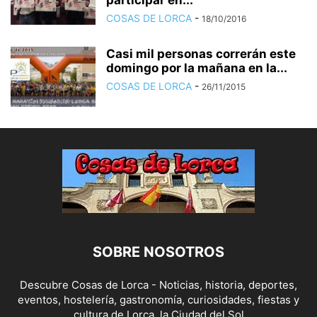
participar en...
COSAS DE LORCA
-
18/10/2016
Casi mil personas correrán este
domingo por la mañana en la...
COSAS DE LORCA
-
26/11/2015
SOBRE NOSOTROS
Descubre Cosas de Lorca - Noticias, historia, deportes,
eventos, hostelería, gastronomía, curiosidades, fiestas y
cultura de Lorca, la Ciudad del Sol