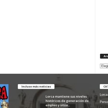
Ar
Incluso más noticias
CA
Lorca
Lorca mantiene sus niveles
históricos de generación de
Perso
empleo y sitúa...