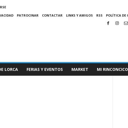
IRSE
IVACIDAD
PATROCINAR
CONTACTAR
LINKS Y AMIGOS
RSS
POLÍTICA DE 
DE LORCA
FERIAS Y EVENTOS
MARKET
MI RINCONCICO