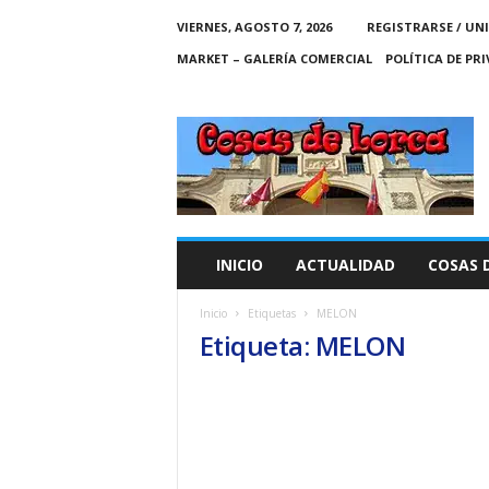
VIERNES, AGOSTO 7, 2026
REGISTRARSE / UN
MARKET – GALERÍA COMERCIAL
POLÍTICA DE PR
C
O
S
A
S
D
E
INICIO
ACTUALIDAD
COSAS 
L
O
Inicio
Etiquetas
MELON
R
Etiqueta: MELON
C
A