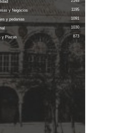
2145
lidad
1195
sas y Negocios
1091
jes y pedanias
1030
nal
873
s y Plazas