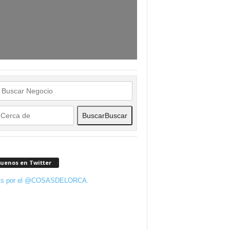
Buscar
Buscar
guenos en Twitter
ts por el @COSASDELORCA.