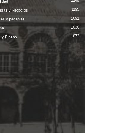
2145
lidad
1195
sas y Negocios
1091
jes y pedanias
1030
nal
873
s y Plazas