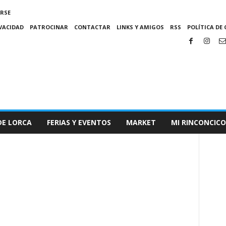
IRSE
IVACIDAD
PATROCINAR
CONTACTAR
LINKS Y AMIGOS
RSS
POLÍTICA DE 
DE LORCA
FERIAS Y EVENTOS
MARKET
MI RINCONCICO