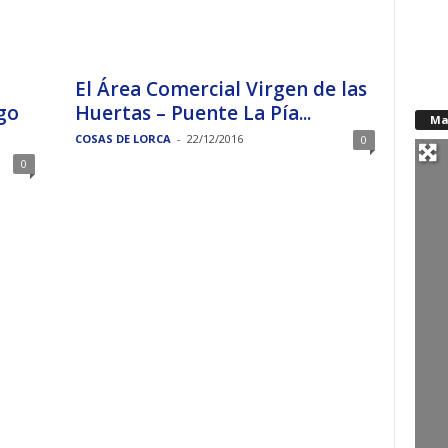
El Área Comercial Virgen de las
go
Huertas – Puente La Pía...
Ma
COSAS DE LORCA
-
22/12/2016
0
0