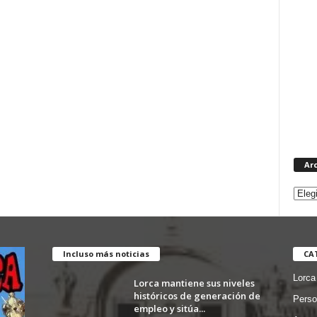
Ar
Incluso más noticias
CA
Lorca
Lorca mantiene sus niveles
históricos de generación de
Perso
empleo y sitúa...