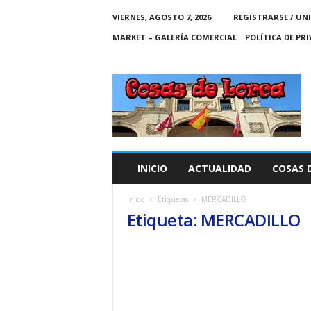
VIERNES, AGOSTO 7, 2026
REGISTRARSE / UN
MARKET – GALERÍA COMERCIAL
POLÍTICA DE PR
C
O
S
A
S
D
E
INICIO
ACTUALIDAD
COSAS 
L
O
Inicio
Etiquetas
MERCADILLO
R
Etiqueta: MERCADILLO
C
A