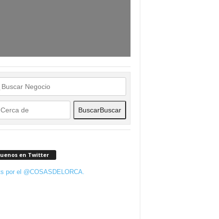
Buscar
Buscar
guenos en Twitter
ts por el @COSASDELORCA.