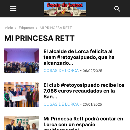
Inicio
Etiquetas
MI PRINCESA RETT
MI PRINCESA RETT
El alcalde de Lorca felicita al
team #retoyosípuedo, que ha
alcanzado...
COSAS DE LORCA
-
06/02/2025
El club #retoyosípuedo recibe los
7.086 euros recaudados en la
San...
COSAS DE LORCA
-
20/01/2025
Mi Princesa Rett podrá contar en
Lorca con un espacio