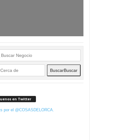
Buscar
Buscar
guenos en Twitter
ts por el @COSASDELORCA.