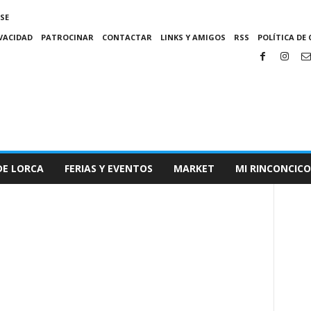
SE
IVACIDAD
PATROCINAR
CONTACTAR
LINKS Y AMIGOS
RSS
POLÍTICA DE 
DE LORCA
FERIAS Y EVENTOS
MARKET
MI RINCONCICO