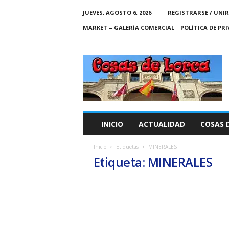
JUEVES, AGOSTO 6, 2026
REGISTRARSE / UNIR
MARKET – GALERÍA COMERCIAL
POLÍTICA DE PR
C
O
S
A
S
D
E
INICIO
ACTUALIDAD
COSAS 
L
O
Inicio
Etiquetas
MINERALES
R
Etiqueta: MINERALES
C
A