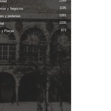
2145
lidad
1195
sas y Negocios
1091
jes y pedanias
1030
nal
873
s y Plazas