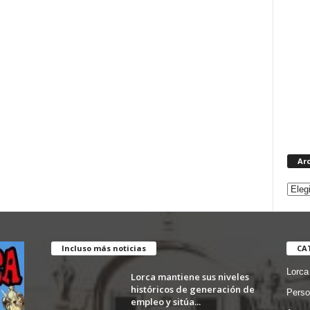
Ar
Incluso más noticias
CA
Lorca
Lorca mantiene sus niveles
históricos de generación de
Perso
empleo y sitúa...