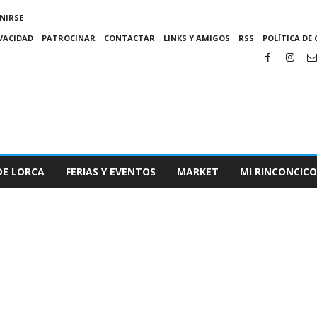
NIRSE
IVACIDAD
PATROCINAR
CONTACTAR
LINKS Y AMIGOS
RSS
POLÍTICA DE 
DE LORCA
FERIAS Y EVENTOS
MARKET
MI RINCONCICO