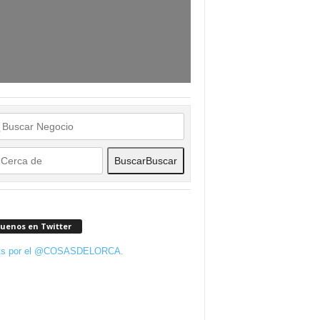
Buscar
Buscar
guenos en Twitter
ts por el @COSASDELORCA.