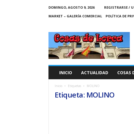
DOMINGO, AGOSTO 9, 2026
REGISTRARSE / U
MARKET – GALERÍA COMERCIAL
POLÍTICA DE PR
C
O
S
A
S
D
E
INICIO
ACTUALIDAD
COSAS 
L
O
Inicio
Etiquetas
MOLINO
R
Etiqueta: MOLINO
C
A