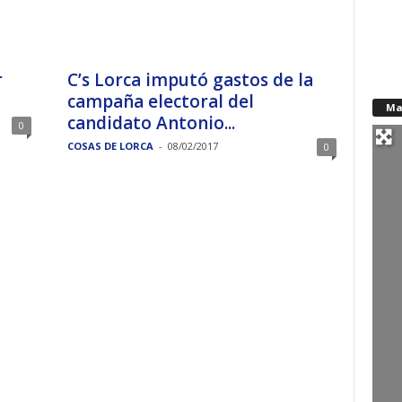
r
C’s Lorca imputó gastos de la
campaña electoral del
Ma
candidato Antonio...
0
COSAS DE LORCA
-
08/02/2017
0