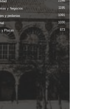
2146
lidad
1195
sas y Negocios
1091
jes y pedanias
1030
nal
873
s y Plazas