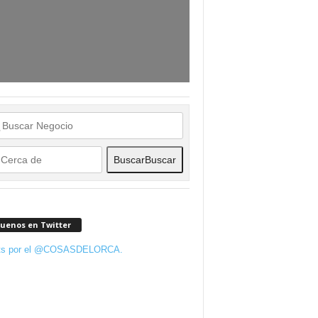
Buscar
Buscar
guenos en Twitter
ts por el @COSASDELORCA.