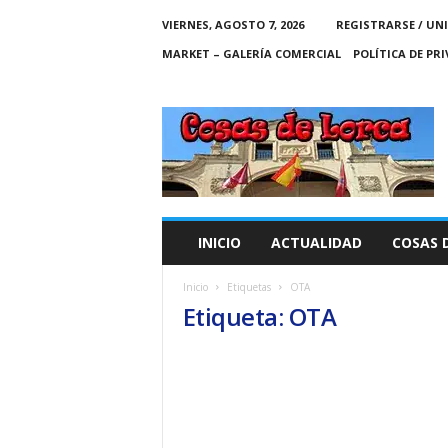
VIERNES, AGOSTO 7, 2026
REGISTRARSE / UN
MARKET – GALERÍA COMERCIAL
POLÍTICA DE PR
C
O
S
A
S
D
E
INICIO
ACTUALIDAD
COSAS 
L
O
Inicio
Etiquetas
OTA
R
Etiqueta: OTA
C
A