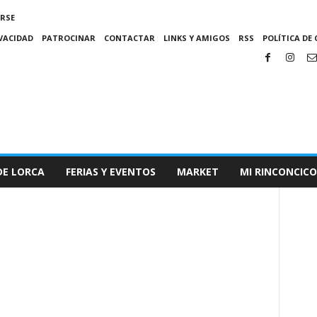
IRSE
IVACIDAD
PATROCINAR
CONTACTAR
LINKS Y AMIGOS
RSS
POLÍTICA DE 
DE LORCA
FERIAS Y EVENTOS
MARKET
MI RINCONCICO