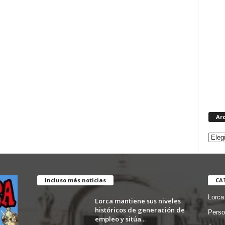
Ar
Incluso más noticias
CA
Lorca
Lorca mantiene sus niveles
históricos de generación de
Perso
empleo y sitúa...