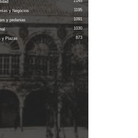
2145
lidad
1195
sas y Negocios
1091
jes y pedanias
1030
nal
873
s y Plazas