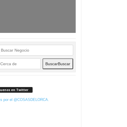
Buscar
Buscar
guenos en Twitter
ts por el @COSASDELORCA.