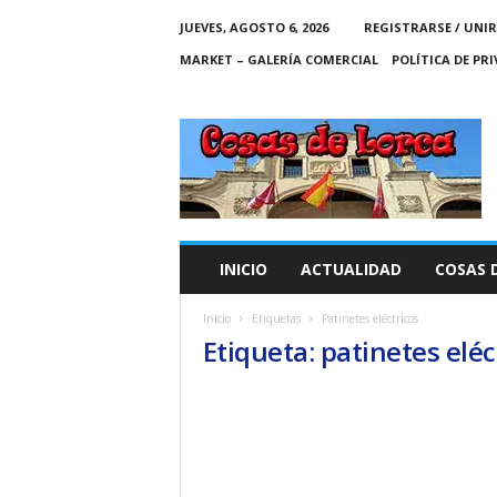
JUEVES, AGOSTO 6, 2026
REGISTRARSE / UNIR
MARKET – GALERÍA COMERCIAL
POLÍTICA DE PR
C
O
S
A
S
D
E
INICIO
ACTUALIDAD
COSAS 
L
O
Inicio
Etiquetas
Patinetes eléctricos
R
Etiqueta: patinetes eléc
C
A