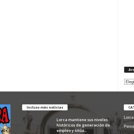
Ar
Incluso más noticias
CA
Lorca
Lorca mantiene sus niveles
históricos de generación de
Perso
empleo y sitúa...