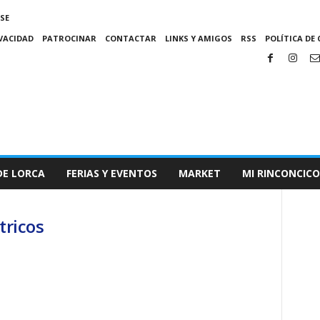
SE
IVACIDAD
PATROCINAR
CONTACTAR
LINKS Y AMIGOS
RSS
POLÍTICA DE 
DE LORCA
FERIAS Y EVENTOS
MARKET
MI RINCONCICO
tricos