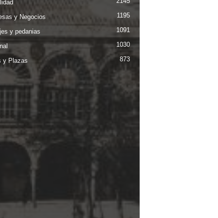
2145
lidad
1195
sas y Negocios
1091
jes y pedanias
1030
nal
873
s y Plazas