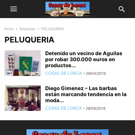
Inicio
Etiquetas
PELUQUERIA
PELUQUERIA
Detenido un vecino de Aguilas
por robar 300.000 euros en
productos...
COSAS DE LORCA
-
29/04/2019
Diego Gimenez – Las barbas
están marcando tendencia en la
moda...
COSAS DE LORCA
-
28/06/2016