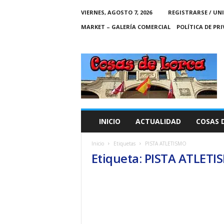
VIERNES, AGOSTO 7, 2026
REGISTRARSE / UN
MARKET – GALERÍA COMERCIAL
POLÍTICA DE PR
C
O
S
A
S
D
E
INICIO
ACTUALIDAD
COSAS 
L
O
Inicio
Etiquetas
PISTA ATLETISMO
R
Etiqueta: PISTA ATLET
C
A