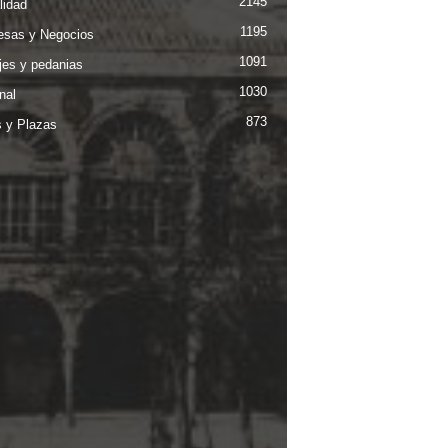
2145
lidad
1195
sas y Negocios
1091
jes y pedanias
1030
nal
873
s y Plazas