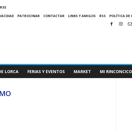
IRSE
IVACIDAD
PATROCINAR
CONTACTAR
LINKS Y AMIGOS
RSS
POLÍTICA DE 
DE LORCA
FERIAS Y EVENTOS
MARKET
MI RINCONCICO
ISMO