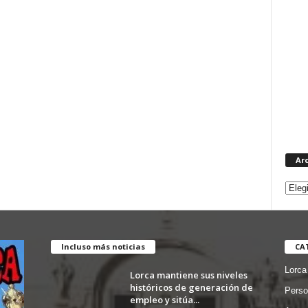
Ar
Incluso más noticias
CA
Lorca
Lorca mantiene sus niveles
históricos de generación de
Perso
empleo y sitúa...