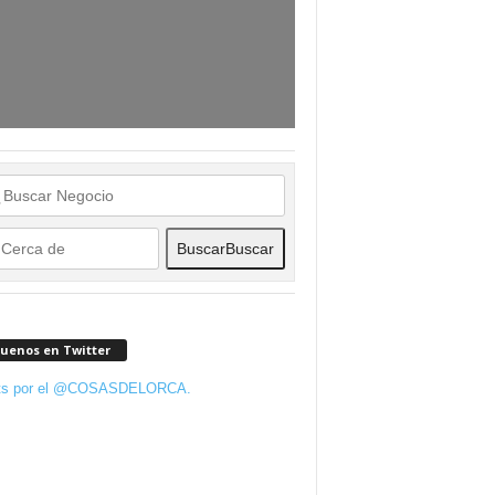
Buscar
Buscar
guenos en Twitter
ts por el @COSASDELORCA.