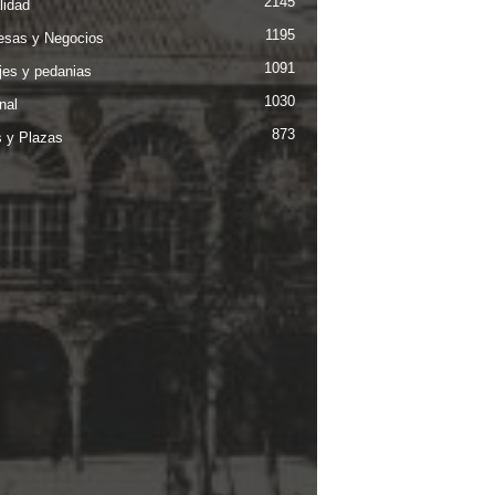
2145
lidad
1195
sas y Negocios
1091
jes y pedanias
1030
nal
873
s y Plazas