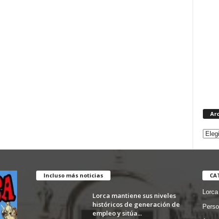
Ar
Incluso más noticias
CA
Lorca
Lorca mantiene sus niveles
históricos de generación de
Perso
empleo y sitúa...