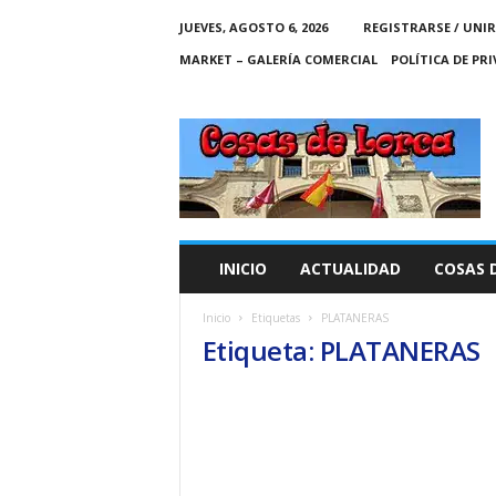
JUEVES, AGOSTO 6, 2026
REGISTRARSE / UNIR
MARKET – GALERÍA COMERCIAL
POLÍTICA DE PR
C
O
S
A
S
D
E
INICIO
ACTUALIDAD
COSAS 
L
O
Inicio
Etiquetas
PLATANERAS
R
Etiqueta: PLATANERAS
C
A