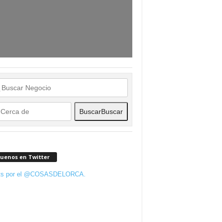
Buscar
Buscar
guenos en Twitter
ts por el @COSASDELORCA.