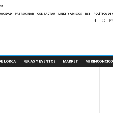
SE
IVACIDAD
PATROCINAR
CONTACTAR
LINKS Y AMIGOS
RSS
POLÍTICA DE 
DE LORCA
FERIAS Y EVENTOS
MARKET
MI RINCONCICO