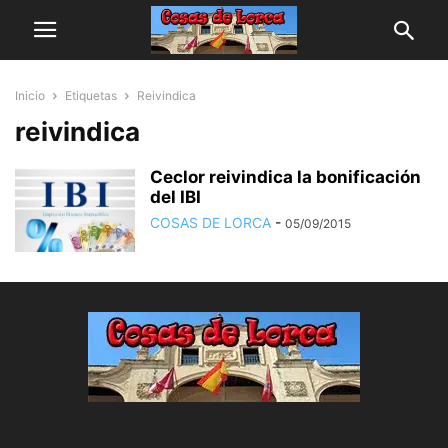
Inicio
Etiquetas
Reivindica
reivindica
Ceclor reivindica la bonificación
del IBI
COSAS DE LORCA
-
05/09/2015