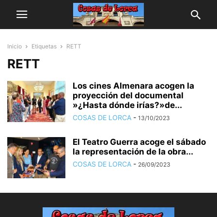
Inicio
Etiquetas
RETT
RETT
Los cines Almenara acogen la
proyección del documental
»¿Hasta dónde irías?»de...
COSAS DE LORCA
-
13/10/2023
El Teatro Guerra acoge el sábado
la representación de la obra...
COSAS DE LORCA
-
26/09/2023