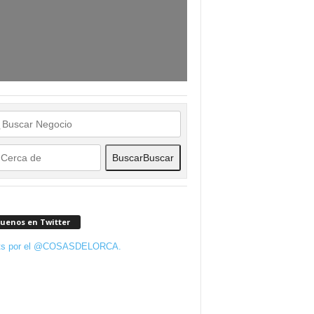
Buscar
Buscar
guenos en Twitter
ts por el @COSASDELORCA.