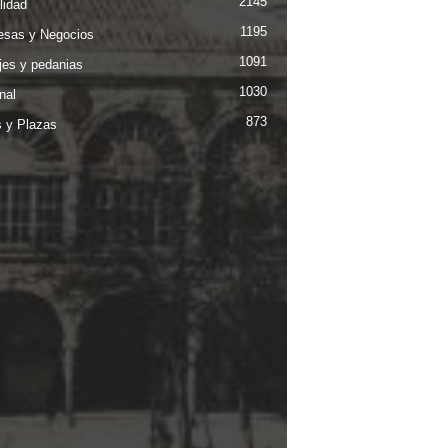
2145
lidad
1195
sas y Negocios
1091
jes y pedanias
1030
nal
873
s y Plazas