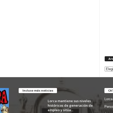
Ar
Incluso más noticias
CA
Lorca
Lorca mantiene sus niveles
históricos de generación de
Perso
empleo y sitúa...