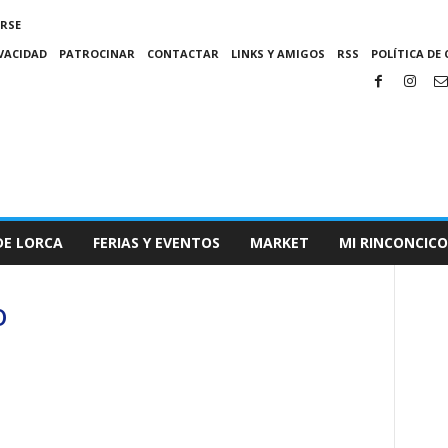
IRSE
IVACIDAD
PATROCINAR
CONTACTAR
LINKS Y AMIGOS
RSS
POLÍTICA DE 
DE LORCA
FERIAS Y EVENTOS
MARKET
MI RINCONCICO
O