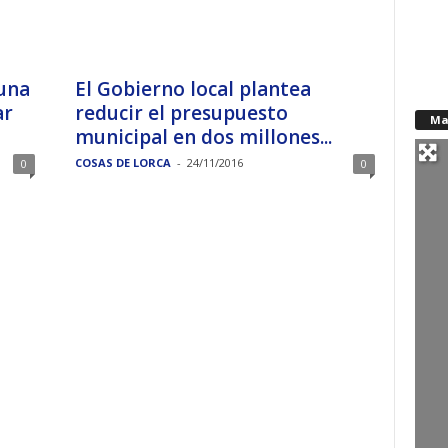
una
El Gobierno local plantea
ar
reducir el presupuesto
Ma
municipal en dos millones...
COSAS DE LORCA
-
24/11/2016
0
0