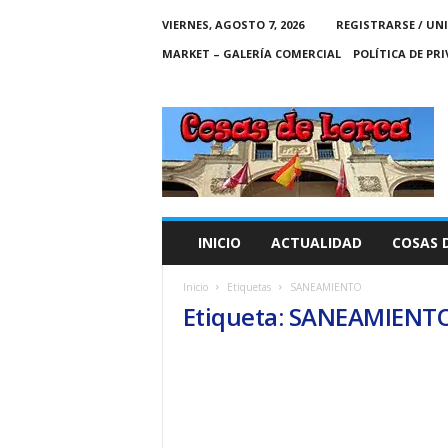
VIERNES, AGOSTO 7, 2026
REGISTRARSE / UN
MARKET – GALERÍA COMERCIAL
POLÍTICA DE PR
C
O
S
A
S
D
E
INICIO
ACTUALIDAD
COSAS 
L
O
Inicio
Etiquetas
SANEAMIENTO
R
Etiqueta: SANEAMIENT
C
A