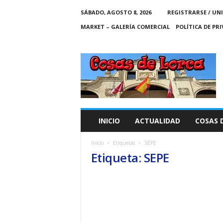
SÁBADO, AGOSTO 8, 2026
REGISTRARSE / UN
MARKET – GALERÍA COMERCIAL
POLÍTICA DE PR
C
O
S
A
S
D
E
INICIO
ACTUALIDAD
COSAS 
L
O
Inicio
Etiquetas
SEPE
R
Etiqueta: SEPE
C
A