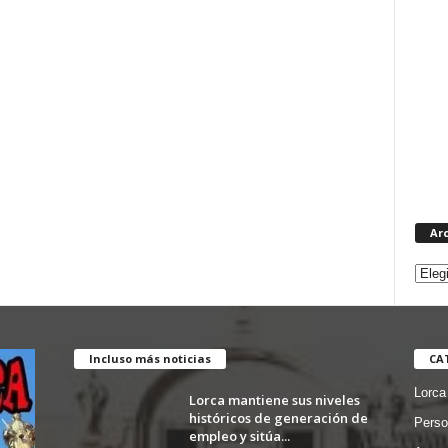
Ar
Incluso más noticias
CA
Lorca
Lorca mantiene sus niveles
históricos de generación de
Perso
empleo y sitúa...