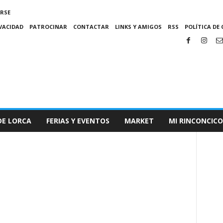
IRSE
IVACIDAD
PATROCINAR
CONTACTAR
LINKS Y AMIGOS
RSS
POLÍTICA DE 
DE LORCA
FERIAS Y EVENTOS
MARKET
MI RINCONCICO