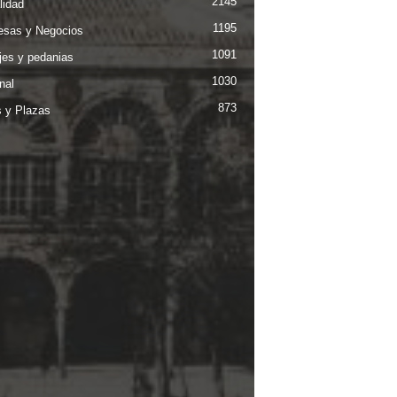
2145
lidad
1195
sas y Negocios
1091
jes y pedanias
1030
nal
873
s y Plazas