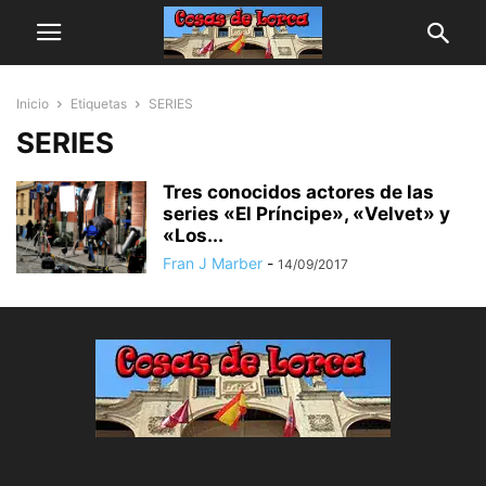
Inicio
Etiquetas
SERIES
SERIES
Tres conocidos actores de las
series «El Príncipe», «Velvet» y
«Los...
Fran J Marber
-
14/09/2017