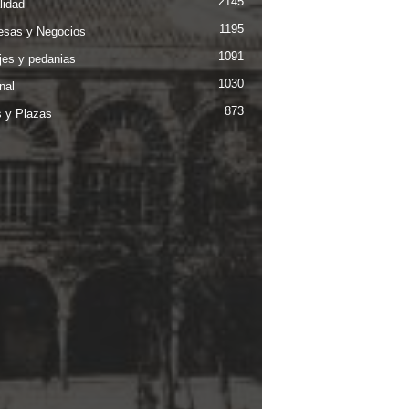
2145
lidad
1195
sas y Negocios
1091
jes y pedanias
1030
nal
873
s y Plazas