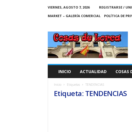
VIERNES, AGOSTO 7, 2026
REGISTRARSE / UN
MARKET – GALERÍA COMERCIAL
POLÍTICA DE PR
C
O
S
A
S
D
E
INICIO
ACTUALIDAD
COSAS 
L
O
Inicio
Etiquetas
TENDENCIAS
R
Etiqueta: TENDENCIAS
C
A