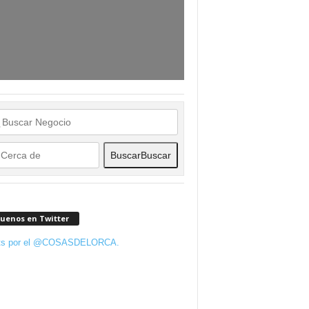
Buscar
Buscar
guenos en Twitter
ts por el @COSASDELORCA.