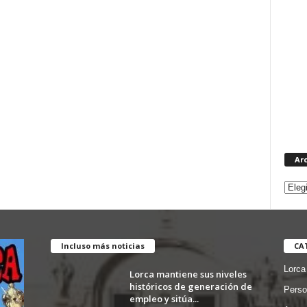
Ar
Incluso más noticias
CA
Lorca
Lorca mantiene sus niveles
históricos de generación de
Perso
empleo y sitúa...