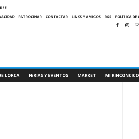
IRSE
IVACIDAD
PATROCINAR
CONTACTAR
LINKS Y AMIGOS
RSS
POLÍTICA DE 
DE LORCA
FERIAS Y EVENTOS
MARKET
MI RINCONCICO