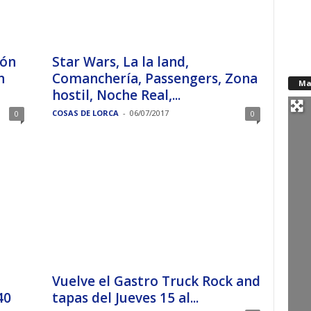
ión
Star Wars, La la land,
n
Comanchería, Passengers, Zona
Ma
hostil, Noche Real,...
COSAS DE LORCA
-
06/07/2017
0
0
Vuelve el Gastro Truck Rock and
40
tapas del Jueves 15 al...