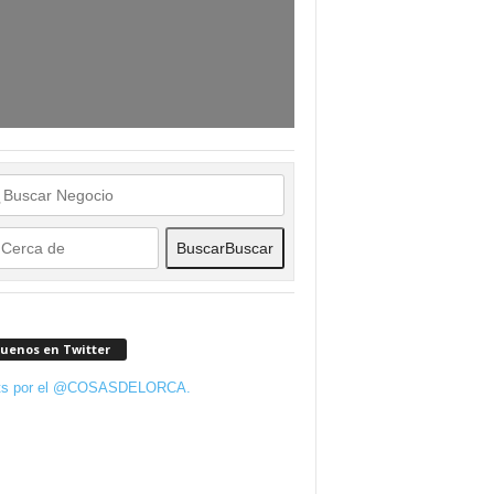
Buscar
Buscar
guenos en Twitter
ts por el @COSASDELORCA.