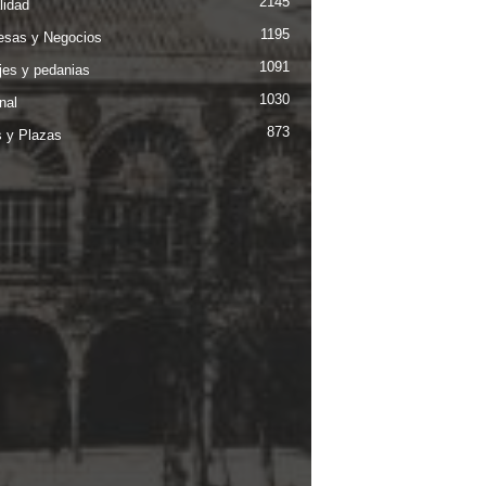
2145
lidad
1195
sas y Negocios
1091
jes y pedanias
1030
nal
873
s y Plazas