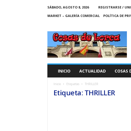
SÁBADO, AGOSTO 8, 2026
REGISTRARSE / UN
MARKET – GALERÍA COMERCIAL
POLÍTICA DE PR
C
O
S
A
S
D
E
INICIO
ACTUALIDAD
COSAS 
L
O
Inicio
Etiquetas
THRILLER
R
Etiqueta: THRILLER
C
A