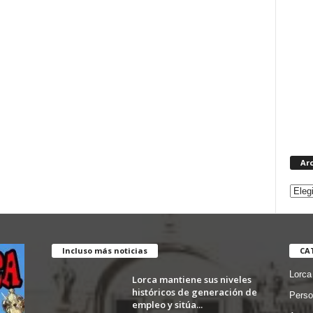
Ar
Incluso más noticias
CA
Lorca
Lorca mantiene sus niveles
históricos de generación de
Perso
empleo y sitúa...