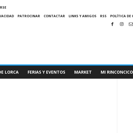
IRSE
IVACIDAD
PATROCINAR
CONTACTAR
LINKS Y AMIGOS
RSS
POLÍTICA DE 
DE LORCA
FERIAS Y EVENTOS
MARKET
MI RINCONCICO