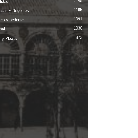
2145
lidad
1195
sas y Negocios
1091
jes y pedanias
1030
nal
873
s y Plazas