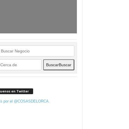
Buscar
Buscar
guenos en Twitter
ts por el @COSASDELORCA.