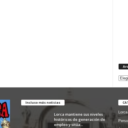
Ar
Incluso más noticias
CA
Lorca
Lorca mantiene sus niveles
históricos de generación de
Perso
empleo y sitúa...