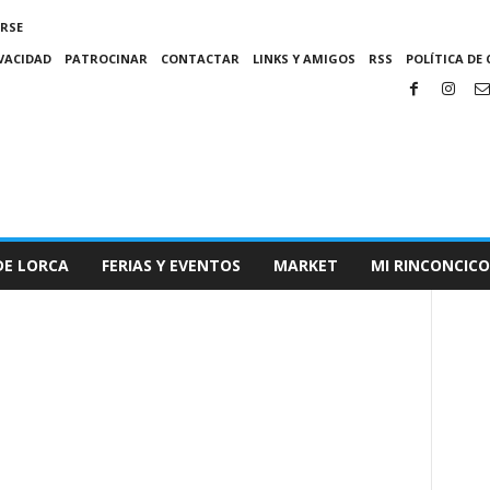
IRSE
IVACIDAD
PATROCINAR
CONTACTAR
LINKS Y AMIGOS
RSS
POLÍTICA DE 
DE LORCA
FERIAS Y EVENTOS
MARKET
MI RINCONCICO