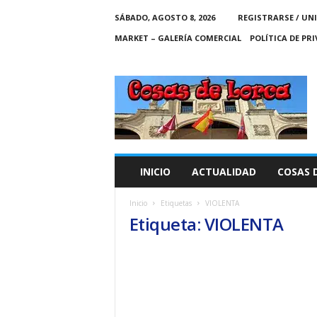
SÁBADO, AGOSTO 8, 2026
REGISTRARSE / UN
MARKET – GALERÍA COMERCIAL
POLÍTICA DE PR
C
O
S
A
S
D
E
INICIO
ACTUALIDAD
COSAS 
L
O
Inicio
Etiquetas
VIOLENTA
R
Etiqueta: VIOLENTA
C
A