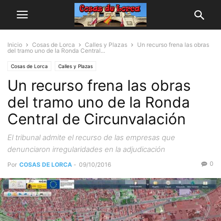
Inicio
Cosas de Lorca
Calles y Plazas
Un recurso frena las obras
del tramo uno de la Ronda Central...
Cosas de Lorca
Calles y Plazas
Un recurso frena las obras
del tramo uno de la Ronda
Central de Circunvalación
El tribunal admite el recurso de las empresas que
denunciaron irregularidades en la adjudicación
0
Por
COSAS DE LORCA
-
09/10/2016