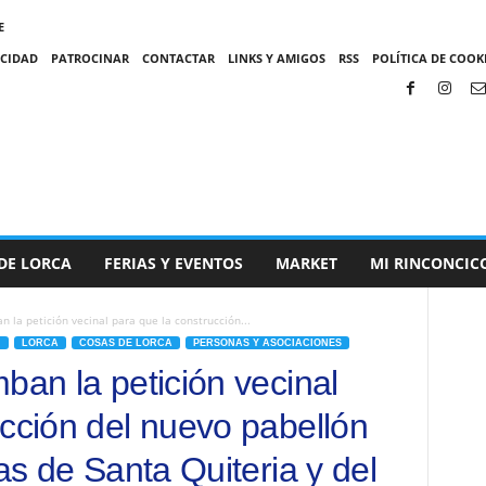
E
ACIDAD
PATROCINAR
CONTACTAR
LINKS Y AMIGOS
RSS
POLÍTICA DE COOKI
DE LORCA
FERIAS Y EVENTOS
MARKET
MI RINCONCIC
n la petición vecinal para que la construcción...
N
LORCA
COSAS DE LORCA
PERSONAS Y ASOCIACIONES
ban la petición vecinal
ucción del nuevo pabellón
ias de Santa Quiteria y del