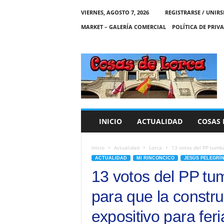
VIERNES, AGOSTO 7, 2026
REGISTRARSE / UNIRS
MARKET – GALERÍA COMERCIAL
POLÍTICA DE PRIV
C
O
S
A
S
D
E
INICIO
ACTUALIDAD
COSAS 
L
O
R
Inicio
Actualidad
Lorca
13 votos del PP tumba
C
ACTUALIDAD
MI RINCONCICO
JESÚS PELEGRÍ
A
13 votos del PP tum
para que la constr
expositivo para fer