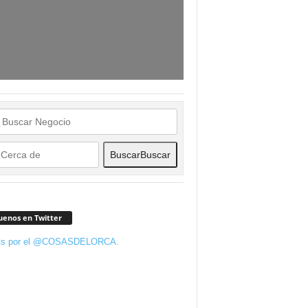
Buscar
Buscar
uenos en Twitter
ts por el @COSASDELORCA.