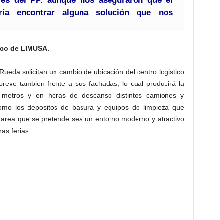
les del PP. aunque nos aseguraron que el
aría encontrar alguna solución que nos
ico de LIMUSA.
 Rueda solicitan un cambio de ubicación del centro logistico
reve tambien frente a sus fachadas, lo cual producirá la
s metros y en horas de descanso distintos camiones y
omo los depositos de basura y equipos de limpieza que
l area que se pretende sea un entorno moderno y atractivo
ras ferias.