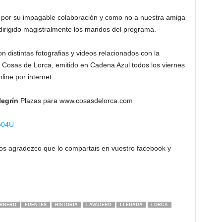
s por su impagable colaboración y como no a nuestra amiga
irigido magistralmente los mandos del programa.
 distintas fotografias y videos relacionados con la
 Cosas de Lorca, emitido en Cadena Azul todos los viernes
line por internet.
legrín
Plazas para www.cosasdelorca.com
_b04U
os agradezco que lo compartais en vuestro facebook y
RBERO
FUENTES
HISTORIA
LAVADERO
LLEGADA
LORCA