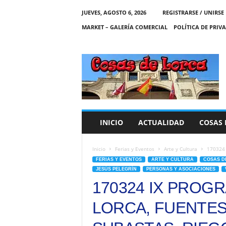
JUEVES, AGOSTO 6, 2026
REGISTRARSE / UNIRSE
MARKET – GALERÍA COMERCIAL
POLÍTICA DE PRIV
C
O
S
A
S
D
E
INICIO
ACTUALIDAD
COSAS 
L
O
R
Inicio
Ferias y Eventos
Arte y Cultura
170324 
C
FERIAS Y EVENTOS
ARTE Y CULTURA
COSAS D
A
JESÚS PELEGRÍN
PERSONAS Y ASOCIACIONES
170324 IX PROG
LORCA, FUENTES