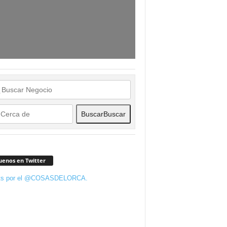
Buscar
Buscar
uenos en Twitter
ts por el @COSASDELORCA.