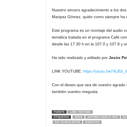
Nuestro sincero agradecimiento a los do
Maripaz Gómez, quién como siempre ha d
Este programa es un montaje del audio con
temática tratada en el programa Café con
desde las 17:30 h en la 107.0 y 107.8 y on
Ha sido realizado y editado por
Jesús Pe
LINK YOUTUBE:
https://youtu.be/YiLlEb
Con el deseo que sea de vuestro agrado 
también vuestro megusta.
FUENTE
LINK YOUTUBE
ETIQUETAS
AGUA
ANTONIO GARCIA ROS
BA
RIO GUADALENTIN
SUBASTAS