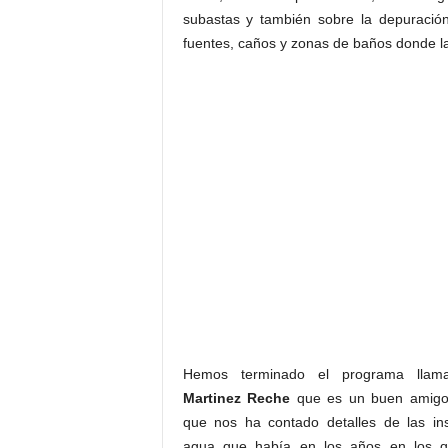
subastas y también sobre la depuraci
fuentes, caños y zonas de baños donde l
Hemos terminado el programa ll
Martinez Reche
que es un buen amigo
que nos ha contado detalles de las ins
agua que había en los años en los q