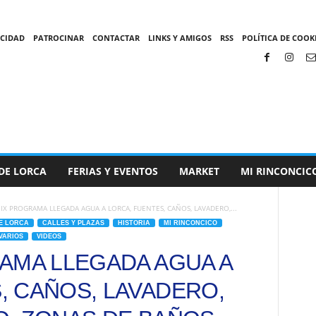
ACIDAD
PATROCINAR
CONTACTAR
LINKS Y AMIGOS
RSS
POLÍTICA DE COOKI
DE LORCA
FERIAS Y EVENTOS
MARKET
MI RINCONCIC
IX PROGRAMA LLEGADA AGUA A LORCA, FUENTES, CAÑOS, LAVADERO,...
E LORCA
CALLES Y PLAZAS
HISTORIA
MI RINCONCICO
VARIOS
VIDEOS
RAMA LLEGADA AGUA A
, CAÑOS, LAVADERO,