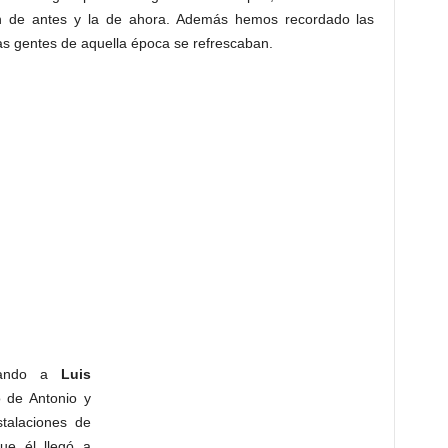
ón de antes y la de ahora. Además hemos recordado las
as gentes de aquella época se refrescaban.
amando a
Luis
 de Antonio y
talaciones de
ue él llegó a