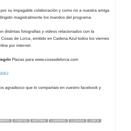
s por su impagable colaboración y como no a nuestra amiga
irigido magistralmente los mandos del programa.
 distintas fotografias y videos relacionados con la
 Cosas de Lorca, emitido en Cadena Azul todos los viernes
line por internet.
legrín
Plazas para www.cosasdelorca.com
_b04U
os agradezco que lo compartais en vuestro facebook y
RBERO
FUENTES
HISTORIA
LAVADERO
LLEGADA
LORCA