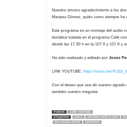
Nuestro sincero agradecimiento a los do
Maripaz Gómez, quién como siempre ha d
Este programa es un montaje del audio con
temática tratada en el programa Café con
desde las 17:30 h en la 107.0 y 107.8 y on
Ha sido realizado y editado por
Jesús Pe
LINK YOUTUBE:
https://youtu.be/YiLlEb
Con el deseo que sea de vuestro agrado 
también vuestro megusta.
FUENTE
LINK YOUTUBE
ETIQUETAS
AGUA
ANTONIO GARCIA ROS
BA
RIO GUADALENTIN
SUBASTAS