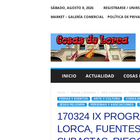
SÁBADO, AGOSTO 8, 2026
REGISTRARSE / UNIRS
MARKET – GALERÍA COMERCIAL
POLÍTICA DE PRIV
C
O
S
A
S
D
E
INICIO
ACTUALIDAD
COSAS 
L
O
R
Inicio
Ferias y Eventos
Arte y Cultura
170324 
C
FERIAS Y EVENTOS
ARTE Y CULTURA
COSAS D
A
JESÚS PELEGRÍN
PERSONAS Y ASOCIACIONES
170324 IX PROG
LORCA, FUENTES