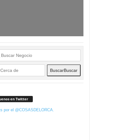
Buscar
Buscar
uenos en Twitter
ts por el @COSASDELORCA.