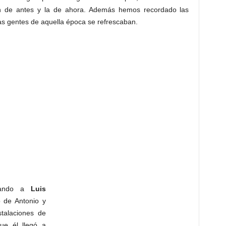
ón de antes y la de ahora. Además hemos recordado las
as gentes de aquella época se refrescaban.
amando a
Luis
 de Antonio y
talaciones de
ue él llegó a