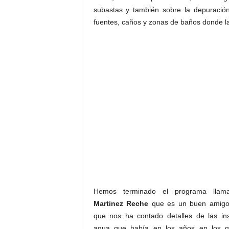
subastas y también sobre la depuraci
fuentes, caños y zonas de baños donde l
Hemos terminado el programa ll
Martinez Reche
que es un buen amigo
que nos ha contado detalles de las ins
agua que había en los años en los q