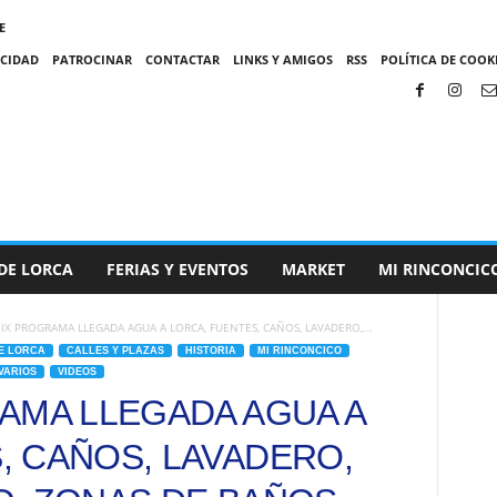
E
ACIDAD
PATROCINAR
CONTACTAR
LINKS Y AMIGOS
RSS
POLÍTICA DE COOKI
DE LORCA
FERIAS Y EVENTOS
MARKET
MI RINCONCIC
IX PROGRAMA LLEGADA AGUA A LORCA, FUENTES, CAÑOS, LAVADERO,...
E LORCA
CALLES Y PLAZAS
HISTORIA
MI RINCONCICO
VARIOS
VIDEOS
RAMA LLEGADA AGUA A
, CAÑOS, LAVADERO,