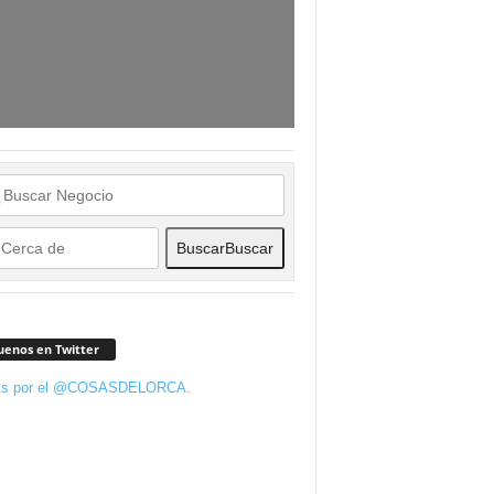
Buscar
Buscar
uenos en Twitter
ts por el @COSASDELORCA.