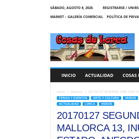
SÁBADO, AGOSTO 8, 2026
REGISTRARSE / UNIRS
MARKET – GALERÍA COMERCIAL
POLÍTICA DE PRIV
C
O
S
A
S
D
E
INICIO
ACTUALIDAD
COSAS 
L
O
R
Inicio
Historia
20170127 SEGUNDO CAFE CON COS
C
FERIAS Y EVENTOS
ARTE Y CULTURA
VARIOS
A
ACTUALIDAD
LORCA
VIDEOS
20170127 SEGUN
MALLORCA 13, I