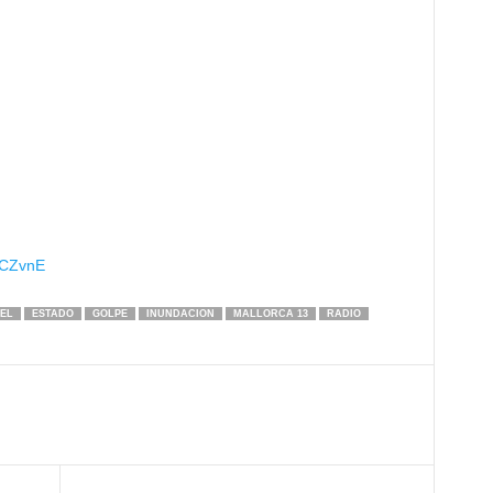
gCZvnE
EL
ESTADO
GOLPE
INUNDACION
MALLORCA 13
RADIO