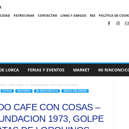
E
ACIDAD
PATROCINAR
CONTACTAR
LINKS Y AMIGOS
RSS
POLÍTICA DE COOKI
DE LORCA
FERIAS Y EVENTOS
MARKET
MI RINCONCIC
AS – MALLORCA 13, INUNDACION 1973, GOLPE ESTADO,...
FOTOS
HISTORIA
MI RINCONCICO
JESÚS PELEGRÍN
DO CAFE CON COSAS –
NUNDACION 1973, GOLPE