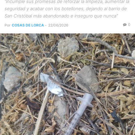
“incumple sus promesas de reforzar la limpieza, aumentar la
seguridad y acabar con los botellones, dejando al barrio de
San Cristóbal más abandonado e inseguro que nunca”
0
Por
COSAS DE LORCA
-
22/06/2026