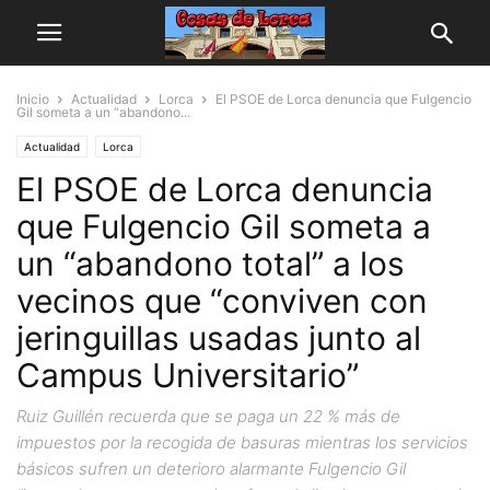
Inicio
Actualidad
Lorca
El PSOE de Lorca denuncia que Fulgencio
Gil someta a un “abandono...
Actualidad
Lorca
El PSOE de Lorca denuncia
que Fulgencio Gil someta a
un “abandono total” a los
vecinos que “conviven con
jeringuillas usadas junto al
Campus Universitario”
Ruiz Guillén recuerda que se paga un 22 % más de
impuestos por la recogida de basuras mientras los servicios
básicos sufren un deterioro alarmante Fulgencio Gil