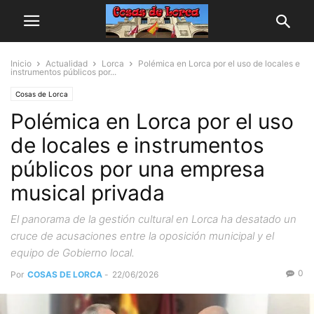
Inicio
Actualidad
Lorca
Polémica en Lorca por el uso de locales e
instrumentos públicos por...
Cosas de Lorca
Polémica en Lorca por el uso
de locales e instrumentos
públicos por una empresa
musical privada
El panorama de la gestión cultural en Lorca ha desatado un
cruce de acusaciones entre la oposición municipal y el
equipo de Gobierno local.
0
Por
COSAS DE LORCA
-
22/06/2026