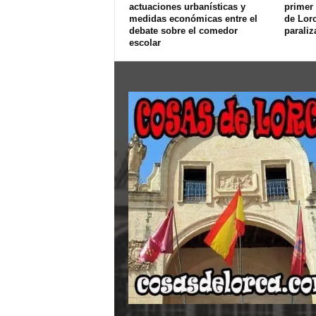
actuaciones urbanísticas y
primer 
medidas económicas entre el
de Lorc
debate sobre el comedor
paraliz
escolar