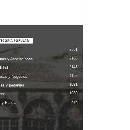
TEGORÍA POPULAR
2501
2186
nas y Asociaciones
2145
lidad
1195
sas y Negocios
1091
jes y pedanias
1030
nal
873
s y Plazas