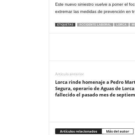
Este nuevo siniestro vuelve a poner el foc
extremar las medidas de prevención en t
ETIQUETAS
ACCIDENTE LABORAL
LORCA
M
Artículo anterior
Lorca rinde homenaje a Pedro Mar
Segura, operario de Aguas de Lorca
fallecido el pasado mes de septie
Artículos relacionados
Más del autor