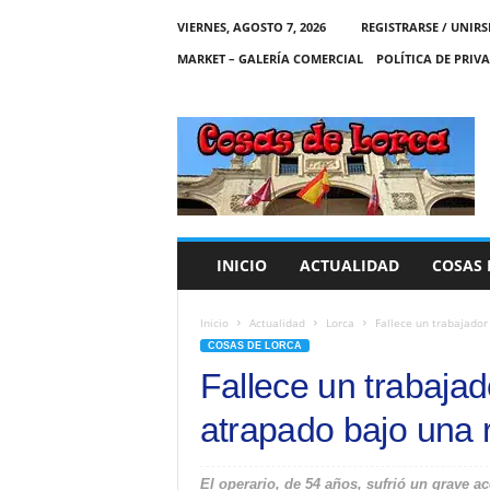
VIERNES, AGOSTO 7, 2026
REGISTRARSE / UNIRS
MARKET – GALERÍA COMERCIAL
POLÍTICA DE PRIV
C
O
S
A
S
D
E
INICIO
ACTUALIDAD
COSAS 
L
O
R
Inicio
Actualidad
Lorca
Fallece un trabajador
C
COSAS DE LORCA
A
Fallece un trabaja
atrapado bajo una 
El operario, de 54 años, sufrió un grave 