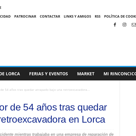
E
ACIDAD
PATROCINAR
CONTACTAR
LINKS Y AMIGOS
RSS
POLÍTICA DE COOKI
DE LORCA
FERIAS Y EVENTOS
MARKET
MI RINCONCIC
 de 54 años tras quedar atrapado bajo una retroexcavadora...
dor de 54 años tras quedar
retroexcavadora en Lorca
accidente mientras trabajaba en una empresa de reparación de