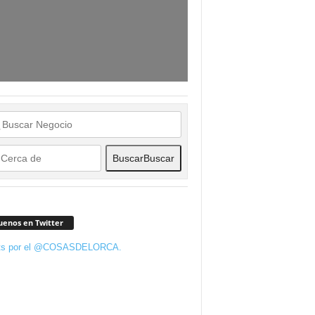
Buscar
Buscar
uenos en Twitter
ts por el @COSASDELORCA.