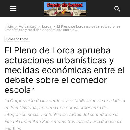
Inicio
Actualidad
Lorca
El Pleno de Lorca aprueba actuaciones
urbanísticas y medidas económicas entre el...
Cosas de Lorca
El Pleno de Lorca aprueba
actuaciones urbanísticas y
medidas económicas entre el
debate sobre el comedor
escolar
La Corporación da luz verde a la estabilización de una ladera
en San Cristóbal, aprueba una nueva ordenanza de
integración social y actualiza las tarifas del comedor de la
Escuela Infantil de San Antonio tras más de una década sin
cambios