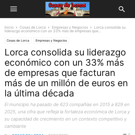
Inicio
Cosas de Lorca
Empresas y Negocios
Lorca consolida su
liderazgo económico con un 33% más de empresas que...
Cosas de Lorca
Empresas y Negocios
Lorca consolida su liderazgo
económico con un 33% más
de empresas que facturan
más de un millón de euros en
la última década
El municipio ha pasado de 623 compañías en 2015 a 829 en
2025, una cifra que refleja la fortaleza económica de Lorca y
su capacidad de crecimiento en un contexto competitivo y
cambiante
0