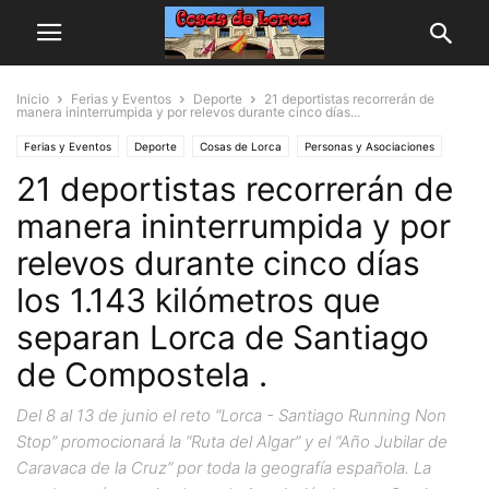
Inicio
Ferias y Eventos
Deporte
21 deportistas recorrerán de
manera ininterrumpida y por relevos durante cinco días...
Ferias y Eventos
Deporte
Cosas de Lorca
Personas y Asociaciones
21 deportistas recorrerán de
manera ininterrumpida y por
relevos durante cinco días
los 1.143 kilómetros que
separan Lorca de Santiago
de Compostela .
Del 8 al 13 de junio el reto “Lorca - Santiago Running Non
Stop” promocionará la “Ruta del Algar” y el “Año Jubilar de
Caravaca de la Cruz” por toda la geografía española. La