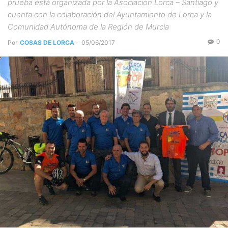
prueba está organizada por la Asociación Lorca – Santiago y
cuenta con la colaboración del Ayuntamiento de Lorca y la
Comunidad Autónoma de la Región de Murcia
0
Por
COSAS DE LORCA
-
05/06/2017