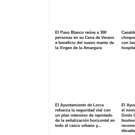
El Paso Blanco reúne a 300
Casald
personas en su Cena de Verano
choque 
a beneficio del nuevo manto de
con las
la Virgen de la Amargura
hospit
El Ayuntamiento de Lorca
El Ayu
refuerza la seguridad vial con
el nom
un plan intensivo de repintado
Ginés 
de la señalización horizontal en
bouleva
todo el casco urbano y...
recono
décadas