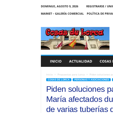
DOMINGO, AGOSTO 9, 2026
REGISTRARSE / UNI
MARKET – GALERÍA COMERCIAL
POLÍTICA DE PRIV
C
O
S
A
S
D
E
INICIO
ACTUALIDAD
COSAS 
L
O
R
Inicio
Propuestas para Lorca
Piden soluciones p
C
COSAS DE LORCA
PERSONAS Y ASOCIACIONES
A
Piden soluciones p
María afectados du
de varias tuberías 