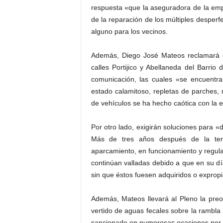
respuesta «que la aseguradora de la em
de la reparación de los múltiples desperf
alguno para los vecinos.
Además, Diego José Mateos reclamará el
calles Portijico y Abellaneda del Barrio
comunicación, las cuales «se encuentr
estado calamitoso, repletas de parches, 
de vehículos se ha hecho caótica con la 
Por otro lado, exigirán soluciones para «
Más de tres años después de la ter
aparcamiento, en funcionamiento y regul
continúan valladas debido a que en su dí
sin que éstos fuesen adquiridos o exprop
Además, Mateos llevará al Pleno la preo
vertido de aguas fecales sobre la rambla
sancionado en numerosas ocasiones por l