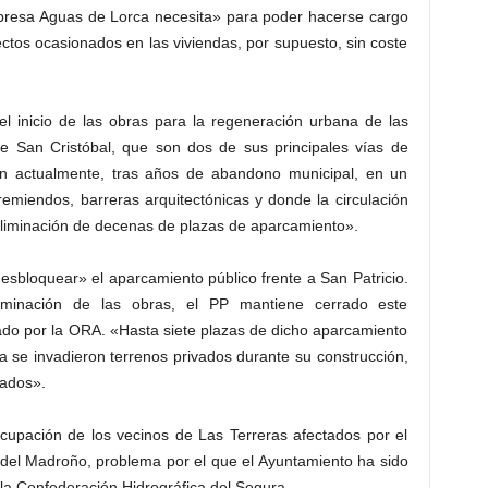
presa Aguas de Lorca necesita» para poder hacerse cargo
ectos ocasionados en las viviendas, por supuesto, sin coste
 inicio de las obras para la regeneración urbana de las
 de San Cristóbal, que son dos de sus principales vías de
an actualmente, tras años de abandono municipal, en un
remiendos, barreras arquitectónicas y donde la circulación
eliminación de decenas de plazas de aparcamiento».
desbloquear» el aparcamiento público frente a San Patricio.
minación de las obras, el PP mantiene cerrado este
ado por la ORA. «Hasta siete plazas de dicho aparcamiento
a se invadieron terrenos privados durante su construcción,
iados».
cupación de los vecinos de Las Terreras afectados por el
 del Madroño, problema por el que el Ayuntamiento ha sido
a Confederación Hidrográfica del Segura.