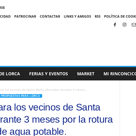
RSE
ACIDAD
PATROCINAR
CONTACTAR
LINKS Y AMIGOS
RSS
POLÍTICA DE COOKI
DE LORCA
FERIAS Y EVENTOS
MARKET
MI RINCONCIC
ara los vecinos de Santa María afectados durante 3 meses...
PROPUESTAS PARA LORCA
ara los vecinos de Santa
rante 3 meses por la rotura
de agua potable.