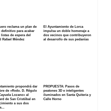
uero reclama un plan de
El Ayuntamiento de Lorca
definitivo para acabar
impulsa un doble homenaje a
 listas de espera del
dos vecinos que contribuyeron
al Rafael Méndez
al desarrollo de sus pedanías
ntamiento propondrá dar
PROPUESTA: Pasos de
bre de »Rvdo. D. Régulo
peatones 3D e inteligentes
Cayuela Lozano» al
iluminados en Santa Quiteria y
rd de San Cristóbal en
Calle Horno
cimiento a sus dos
...