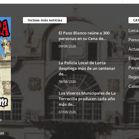
Incluso más noticias
CA
Lorca
El Paso Blanco reúne a 300
personas en su Cena de...
Perso
09/08/2026
Actua
Empre
La Policía Local de Lorca
despliega más de un centenar
Paisa
de...
Regio
08/08/2026
Calle
Los Viveros Municipales de La
Torrecilla producen cada año
más de...
07/08/2026
r
das