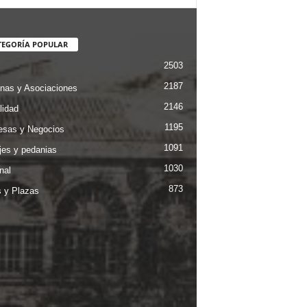
TEGORÍA POPULAR
2503
2187
nas y Asociaciones
2146
lidad
1195
sas y Negocios
1091
jes y pedanias
1030
nal
873
s y Plazas