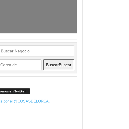
Buscar
Buscar
uenos en Twitter
ts por el @COSASDELORCA.