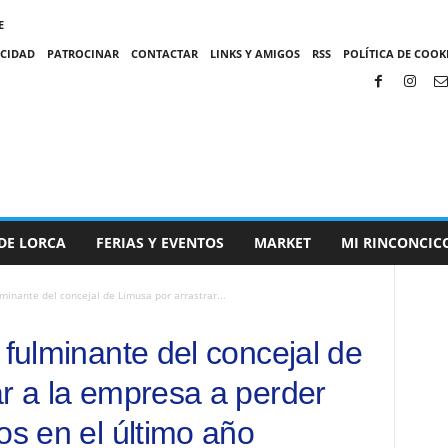
E
ACIDAD
PATROCINAR
CONTACTAR
LINKS Y AMIGOS
RSS
POLÍTICA DE COOKI
DE LORCA
FERIAS Y EVENTOS
MARKET
MI RINCONCIC
lminante del concejal de Limusa por arrastrar...
 fulminante del concejal de
ar a la empresa a perder
os en el último año