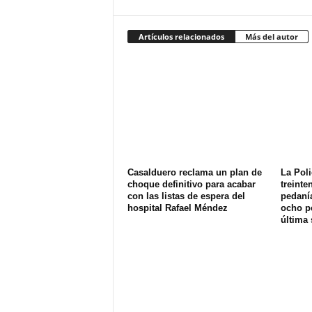
Artículos relacionados
Más del autor
Casalduero reclama un plan de
La Poli
choque definitivo para acabar
treinte
con las listas de espera del
pedanía
hospital Rafael Méndez
ocho p
última