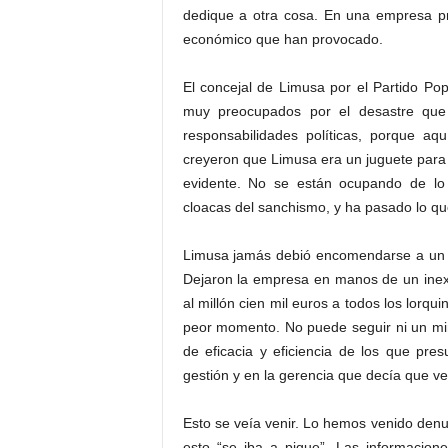
dedique a otra cosa. En una empresa pr
económico que han provocado.
El concejal de Limusa por el Partido P
muy preocupados por el desastre que
responsabilidades políticas, porque a
creyeron que Limusa era un juguete para i
evidente. No se están ocupando de lo
cloacas del sanchismo, y ha pasado lo q
Limusa jamás debió encomendarse a un co
Dejaron la empresa en manos de un inexp
al millón cien mil euros a todos los lorq
peor momento. No puede seguir ni un min
de eficacia y eficiencia de los que pr
gestión y en la gerencia que decía que v
Esto se veía venir. Lo hemos venido de
esto “se iba a pique”. Las informacion