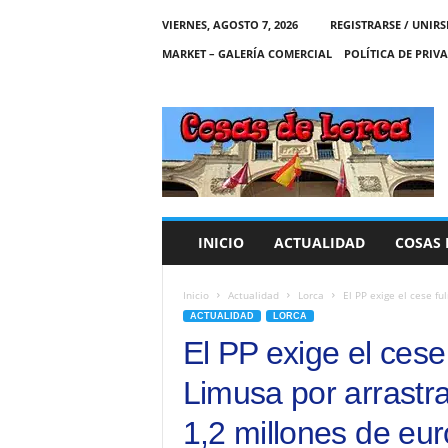
VIERNES, AGOSTO 7, 2026
REGISTRARSE / UNIRS
MARKET – GALERÍA COMERCIAL
POLÍTICA DE PRIV
C
O
S
A
S
D
E
INICIO
ACTUALIDAD
COSAS 
L
O
R
Inicio
Actualidad
Lorca
El PP exige el cese fu
C
ACTUALIDAD
LORCA
A
El PP exige el cese
Limusa por arrastr
1,2 millones de eur