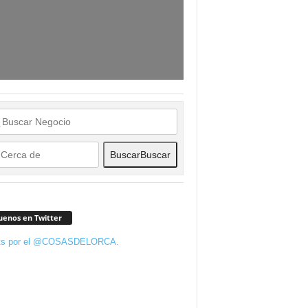
Buscar
Buscar
uenos en Twitter
ts por el @COSASDELORCA.