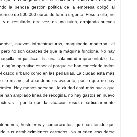
do la penosa gestión política de la empresa obligó al
nómico de 500.000 euros de forma urgente. Pese a ello, no
 y el resultado, otra vez, es una ruina, arrojando nuevas
ávit, nuevas infraestructuras, maquinaria moderna, el
o… pero no son capaces de que la máquina funcione. No hay
quillar ni justificar. Es una calamidad impresentable. La
 ningún operativo especial porque se han cancelado todas
n el casco urbano como en las pedanías. La ciudad está más
e lo mismo, el abandono es evidente, por lo que no hay
nómica. Hay menos personal, la ciudad está más sucia que
 se han ampliado línea de recogida, no hay gastos en nuevo
ucturas… por lo que la situación resulta particularmente
tónomos, hosteleros y comerciantes, que han tenido que
ido sus establecimientos cerrados. No pueden escudarse