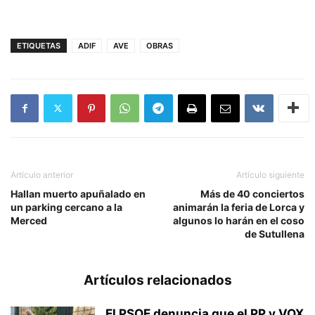
ETIQUETAS
ADIF
AVE
OBRAS
Artículo anterior
Artículo siguiente
Hallan muerto apuñalado en
Más de 40 conciertos
un parking cercano a la
animarán la feria de Lorca y
Merced
algunos lo harán en el coso
de Sutullena
Artículos relacionados
El PSOE denuncia que el PP y VOX