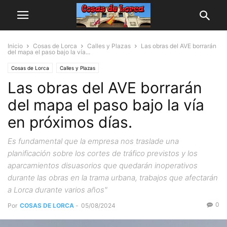
Inicio
Cosas de Lorca
Calles y Plazas
Las obras del AVE borrarán
del mapa el paso bajo la vía...
Cosas de Lorca
Calles y Plazas
Las obras del AVE borrarán
del mapa el paso bajo la vía
en próximos días.
Es fundamental que la empresa nos traslade una
planificación sobre los cortes de tráfico previstos y los
aparcamientos disuasorios que quedarán inoperativos
durante las obras en la trama urbana, trabajos que afectarán
a Lorca durante varios años"
0
Por
COSAS DE LORCA
-
05/08/2024