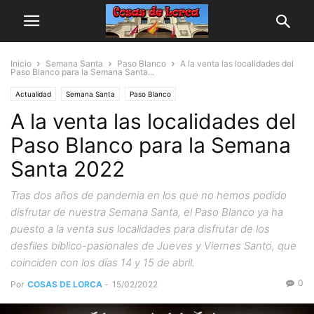
Inicio
Semana Santa
Paso Blanco
A la venta las localidades del
Paso Blanco para la Semana Santa...
Actualidad
Semana Santa
Paso Blanco
A la venta las localidades del
Paso Blanco para la Semana
Santa 2022
Tras dos años de pandemia en los que no hemos podido
disfrutar de nuestra Semana Santa, el Paso Blanco ya ha
puesto a la venta sus localidades para disfrutar de los
desfiles bíblico-pasionales de Jueves y Viernes Santo, que
coinciden con los días 14 y 15 de abril.
0
Por
COSAS DE LORCA
-
15/02/2022