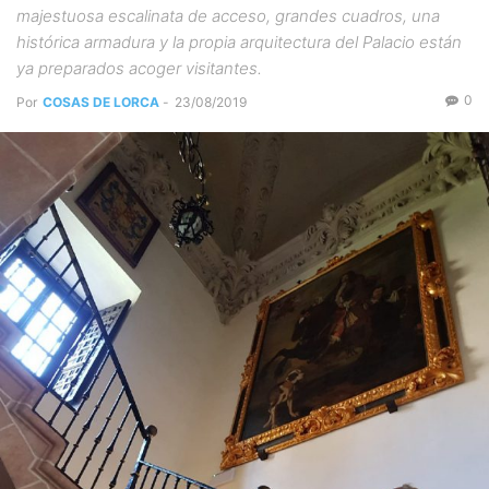
majestuosa escalinata de acceso, grandes cuadros, una
histórica armadura y la propia arquitectura del Palacio están
ya preparados acoger visitantes.
0
Por
COSAS DE LORCA
-
23/08/2019