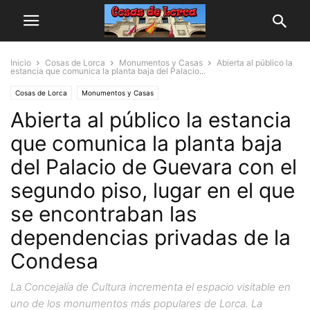
Inicio
Cosas de Lorca
Monumentos y Casas
Abierta al público la
estancia que comunica la planta baja del Palacio...
Cosas de Lorca
Monumentos y Casas
Abierta al público la estancia
que comunica la planta baja
del Palacio de Guevara con el
segundo piso, lugar en el que
se encontraban las
dependencias privadas de la
Condesa
La Concejalía de Cultura incrementa el espacio visitable en
uno de los monumentos más populares de Lorca. La