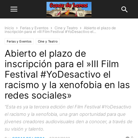
Inicio
Ferias y Eventos
Cine y Teatro
Abierto el plazo de
inscripción para el »III Film Festival #YoDesactivo el...
Ferias y Eventos
Cine y Teatro
Abierto el plazo de
inscripción para el »III Film
Festival #YoDesactivo el
racismo y la xenofobia en las
redes sociales»
“Esta es ya la tercera edición del Film Festival #YoDesactivo
el racismo y la xenofobia, una gran oportunidad para que
jóvenes creadores audiovisuales den a conocer, a través de
su visión y talento.
0