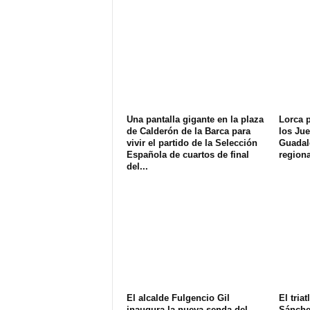
Una pantalla gigante en la plaza
Lorca p
de Calderón de la Barca para
los Jue
vivir el partido de la Selección
Guadale
Española de cuartos de final
regiona
del...
El alcalde Fulgencio Gil
El tria
inaugura la nueva senda del
Sánchez