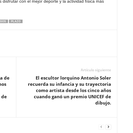
 disfrutar con el mejor deporte y la actividad física más
EGOS
PLAZO
Artículo siguiente
la de
El escultor lorquino Antonio Soler
nos
recuerda su infancia y su trayectoria
como artista desde los cinco años
 de
cuando ganó un premio UNICEF de
dibujo.