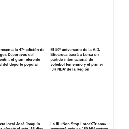
resenta la 47ª edición de
El 50º aniversario de la A.D.
gos Deportivos del
Eliocroca traerá a Lorca un
ntín, el gran referente
partido internacional de
l del deporte popular
voleibol femenino y el primer
‘JR NBA’ de la Región
tleta local José Joaquín
La III «Non Stop LorcaXTriana»
 afronta el reto ’15 días,
recorrerá más de 180 kilómetros