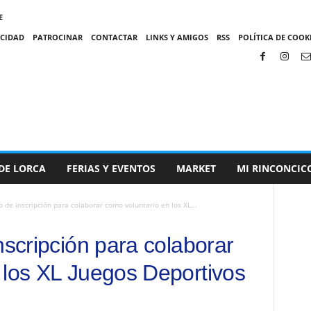
E
ACIDAD
PATROCINAR
CONTACTAR
LINKS Y AMIGOS
RSS
POLÍTICA DE COOKI
DE LORCA
FERIAS Y EVENTOS
MARKET
MI RINCONCIC
o de inscripción para colaborar como voluntario en los XL...
nscripción para colaborar
 los XL Juegos Deportivos