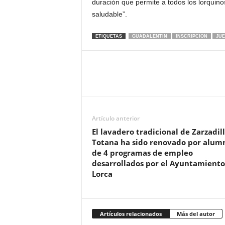
duración que permite a todos los lorquinos
saludable”.
ETIQUETAS
GUADALENTIN
INSCRIPCION
JU
Artículo anterior
El lavadero tradicional de Zarzadil
Totana ha sido renovado por alum
de 4 programas de empleo
desarrollados por el Ayuntamiento
Lorca
Artículos relacionados
Más del autor