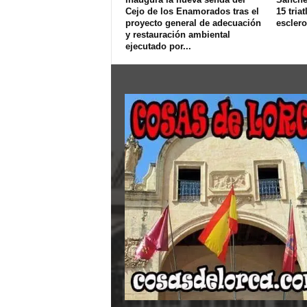
Cejo de los Enamorados tras el
15 triat
proyecto general de adecuación
esclero
y restauración ambiental
ejecutado por...