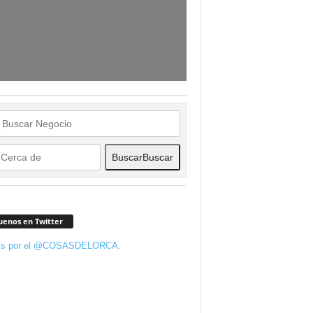
Buscar
Buscar
uenos en Twitter
ts por el @COSASDELORCA.