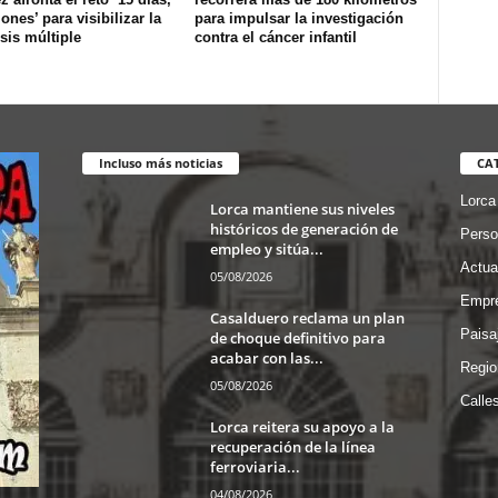
lones’ para visibilizar la
para impulsar la investigación
sis múltiple
contra el cáncer infantil
Incluso más noticias
CA
Lorca
Lorca mantiene sus niveles
históricos de generación de
Perso
empleo y sitúa...
Actua
05/08/2026
Empre
Casalduero reclama un plan
Paisa
de choque definitivo para
acabar con las...
Regio
05/08/2026
Calle
Lorca reitera su apoyo a la
recuperación de la línea
ferroviaria...
04/08/2026