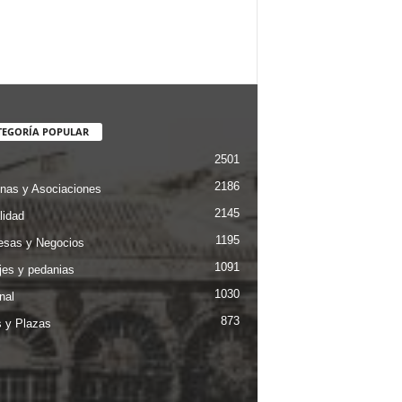
TEGORÍA POPULAR
2501
2186
nas y Asociaciones
2145
lidad
1195
sas y Negocios
1091
jes y pedanias
1030
nal
873
s y Plazas