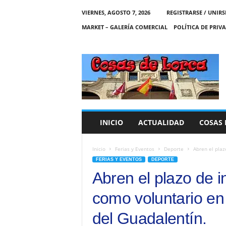
VIERNES, AGOSTO 7, 2026
REGISTRARSE / UNIRS
MARKET – GALERÍA COMERCIAL
POLÍTICA DE PRIV
C
O
S
A
S
D
E
INICIO
ACTUALIDAD
COSAS 
L
O
R
Inicio
Ferias y Eventos
Deporte
Abren el plaz
C
FERIAS Y EVENTOS
DEPORTE
A
Abren el plazo de i
como voluntario en
del Guadalentín.