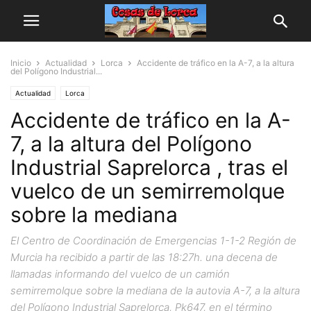
Inicio
Actualidad
Lorca
Accidente de tráfico en la A-7, a la altura
del Polígono Industrial...
Actualidad
Lorca
Accidente de tráfico en la A-
7, a la altura del Polígono
Industrial Saprelorca , tras el
vuelco de un semirremolque
sobre la mediana
El Centro de Coordinación de Emergencias 1-1-2 Región de
Murcia ha recibido a partir de las 18:27h. una decena de
llamadas informando del vuelco de un camión
semirremolque sobre la mediana de la autovia A-7, a la altura
del Polígono Industrial Saprelorca, Pk647, en el término