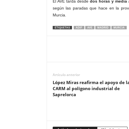
El AVE tarda desde
dos horas y media 
según las paradas que hace en la provi
Murcia.
ETIQUETAS
ADIF
AVE
MADRID
MURCIA
Artículo anterior
López Miras reafirma el apoyo de l
CARM al polígono industrial de
Saprelorca