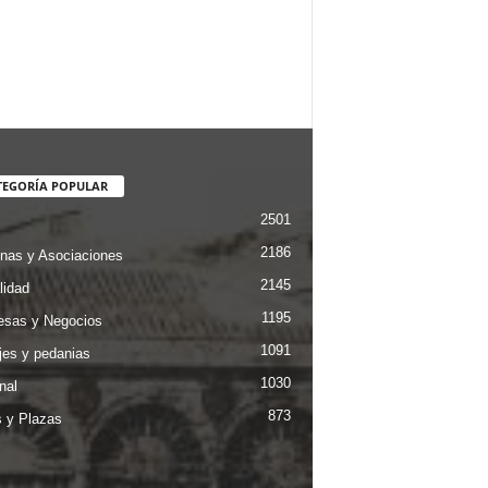
TEGORÍA POPULAR
2501
2186
nas y Asociaciones
2145
lidad
1195
sas y Negocios
1091
jes y pedanias
1030
nal
873
s y Plazas