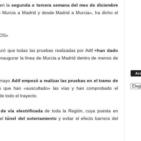
 en la
segunda o tercera semana del mes de diciembre
 Murcia a Madrid y desde Madrid a Murcia», ha dicho el
OS»
ó que todas las pruebas realizadas por Adif
«han dado
á inaugurar la línea de Murcia a Madrid dentro de menos de
Arc
e mayo
Adif empezó a realizar las pruebas en el tramo de
io que han «auscultado» las vías y han comprobado el
de todo el trayecto.
de vía electrificada
de toda la Región, cuya puesta en
el
túnel del soterramiento
y evitar el efecto barrera del