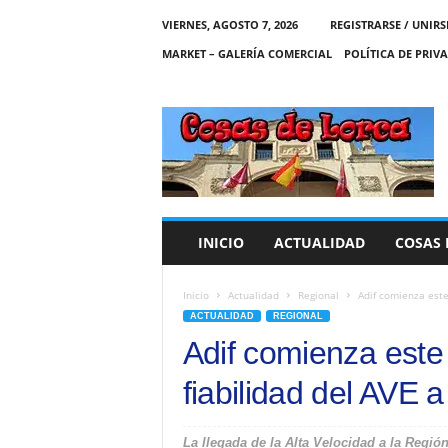
VIERNES, AGOSTO 7, 2026
REGISTRARSE / UNIRS
MARKET – GALERÍA COMERCIAL
POLÍTICA DE PRIV
C
O
S
A
S
D
E
INICIO
ACTUALIDAD
COSAS 
L
O
R
Inicio
Actualidad
Regional
Adif comienza este
C
ACTUALIDAD
REGIONAL
A
Adif comienza este
fiabilidad del AVE 
La llegada de la Alta Velocidad a la Regió