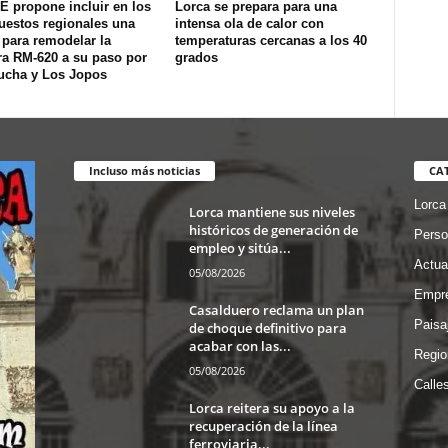
E propone incluir en los
Lorca se prepara para una
uestos regionales una
intensa ola de calor con
 para remodelar la
temperaturas cercanas a los 40
ra RM-620 a su paso por
grados
ucha y Los Jopos
Incluso más noticias
CA
Lorca
Lorca mantiene sus niveles
históricos de generación de
Perso
empleo y sitúa...
Actua
05/08/2026
Empre
Casalduero reclama un plan
Paisa
de choque definitivo para
acabar con las...
Regio
05/08/2026
Calle
Lorca reitera su apoyo a la
recuperación de la línea
ferroviaria...