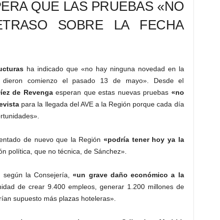
PERA QUE LAS PRUEBAS «NO
TRASO SOBRE LA FECHA
ucturas
ha indicado que «no hay ninguna novedad en la
s dieron comienzo el pasado 13 de mayo». Desde el
íez de Revenga
esperan que estas nuevas pruebas
«no
evista
para la llegada del AVE a la Región porque cada día
rtunidades».
mentado de nuevo que la Región
«podría tener hoy ya la
ón política, que no técnica, de Sánchez».
 según la Consejería,
«un grave daño económico a la
nidad de crear 9.400 empleos, generar 1.200 millones de
brían supuesto más plazas hoteleras».