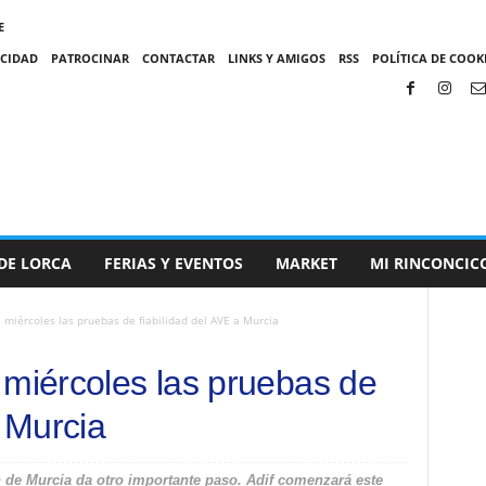
E
ACIDAD
PATROCINAR
CONTACTAR
LINKS Y AMIGOS
RSS
POLÍTICA DE COOKI
DE LORCA
FERIAS Y EVENTOS
MARKET
MI RINCONCIC
 miércoles las pruebas de fiabilidad del AVE a Murcia
 miércoles las pruebas de
a Murcia
n de Murcia da otro importante paso. Adif comenzará este