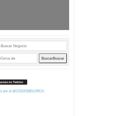
Buscar
Buscar
uenos en Twitter
ts por el @COSASDELORCA.