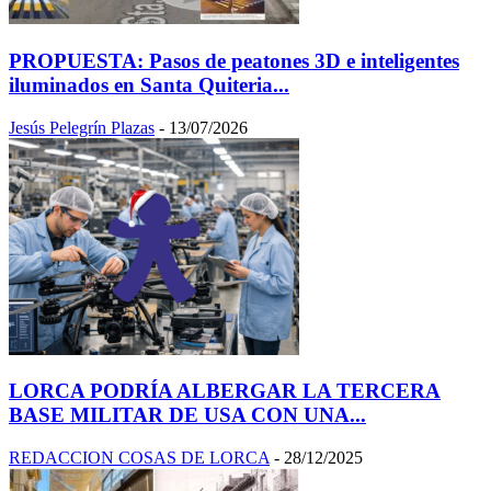
PROPUESTA: Pasos de peatones 3D e inteligentes
iluminados en Santa Quiteria...
Jesús Pelegrín Plazas
-
13/07/2026
LORCA PODRÍA ALBERGAR LA TERCERA
BASE MILITAR DE USA CON UNA...
REDACCION COSAS DE LORCA
-
28/12/2025