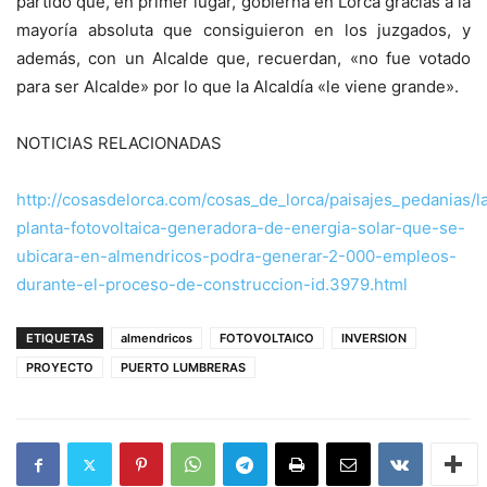
partido que, en primer lugar, gobierna en Lorca gracias a la
mayoría absoluta que consiguieron en los juzgados, y
además, con un Alcalde que, recuerdan, «no fue votado
para ser Alcalde» por lo que la Alcaldía «le viene grande».
NOTICIAS RELACIONADAS
http://cosasdelorca.com/cosas_de_lorca/paisajes_pedanias/l
planta-fotovoltaica-generadora-de-energia-solar-que-se-
ubicara-en-almendricos-podra-generar-2-000-empleos-
durante-el-proceso-de-construccion-id.3979.html
ETIQUETAS
almendricos
FOTOVOLTAICO
INVERSION
PROYECTO
PUERTO LUMBRERAS