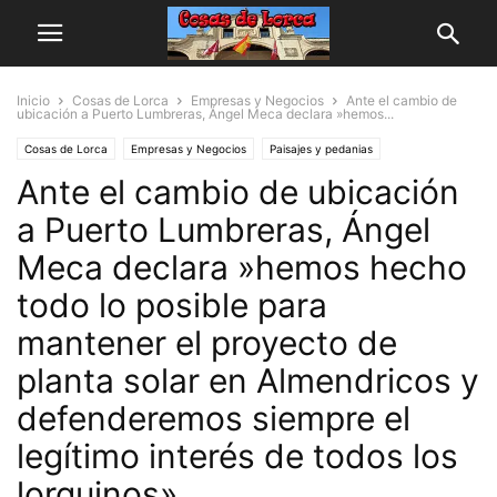
Inicio
Cosas de Lorca
Empresas y Negocios
Ante el cambio de
ubicación a Puerto Lumbreras, Ángel Meca declara »hemos...
Cosas de Lorca
Empresas y Negocios
Paisajes y pedanias
Ante el cambio de ubicación
a Puerto Lumbreras, Ángel
Meca declara »hemos hecho
todo lo posible para
mantener el proyecto de
planta solar en Almendricos y
defenderemos siempre el
legítimo interés de todos los
lorquinos»