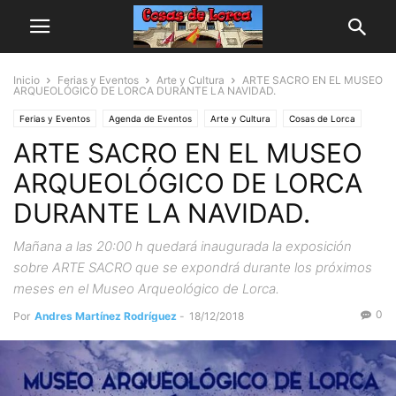
Inicio
Ferias y Eventos
Arte y Cultura
ARTE SACRO EN EL MUSEO
ARQUEOLÓGICO DE LORCA DURANTE LA NAVIDAD.
Ferias y Eventos
Agenda de Eventos
Arte y Cultura
Cosas de Lorca
ARTE SACRO EN EL MUSEO
Monumentos y Casas
ARQUEOLÓGICO DE LORCA
DURANTE LA NAVIDAD.
Mañana a las 20:00 h quedará inaugurada la exposición
sobre ARTE SACRO que se expondrá durante los próximos
meses en el Museo Arqueológico de Lorca.
0
Por
Andres Martínez Rodríguez
-
18/12/2018