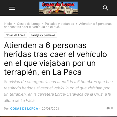
Inicio
Cosas de Lorca
Paisajes y pedanias
Atienden a 6 personas
heridas tras caer el vehículo en el que...
Cosas de Lorca
Paisajes y pedanias
Atienden a 6 personas
heridas tras caer el vehículo
en el que viajaban por un
terraplén, en La Paca
Servicios de emergencia han atendido a 6 hombres que han
resultado heridos al caer el vehículo en el que viajaban por
un terraplén, en la carretera Lorca-Caravaca de la Cruz, a la
altura de La Paca.
0
Por
COSAS DE LORCA
-
20/08/2021